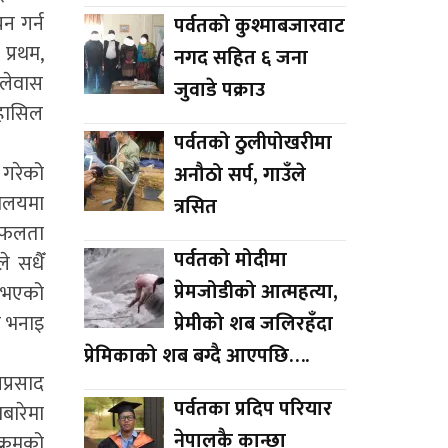
न गर्न
पर्वतको कुश्माबजारवाट
प्रथम,
नगद सहित ६ जना
फलेवास
जुवाडे पक्राउ
 हासिल
पर्वतको ठुलीपोखरीमा
 गरेको
अनौठो सर्प, गाउँले
यालयमा
त्रसित
 सफलता
पर्वतको मोदीमा
े सधैँ
प्रेमजोडीको आत्महत्या,
म भएको
ो भनाइ
प्रेमीको शब जलिरहँदा
प्रेमिकाको शब बग्दै आएपछि….
प्रसाद
पर्वतका प्रदिप परियार
बारेमा
नेपालकै कान्छा
क्रमको