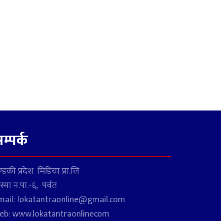
म्पर्क
्डकी प्रदेश मिडिया प्रा.लि
स्मा न.पा.-६, पर्वत
mail: lokatantraonline@gmail.com
eb: www.lokatantraonlinecom