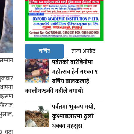
चर्चित
ताजा अपडेट
सम्मान
पर्वतको वारीबेनीमा
महोत्सव हेर्न गएका ९
क्रवार
बर्षिय बालकलाई
्थापना
कालीगण्डकी नदीले बगायो
हरूमा
्डिराज
पर्वतमा भुकम्प गयो,
 भुसाल,
कुश्माबजारमा ठुलो
धक्का महसुस
१३ वटा