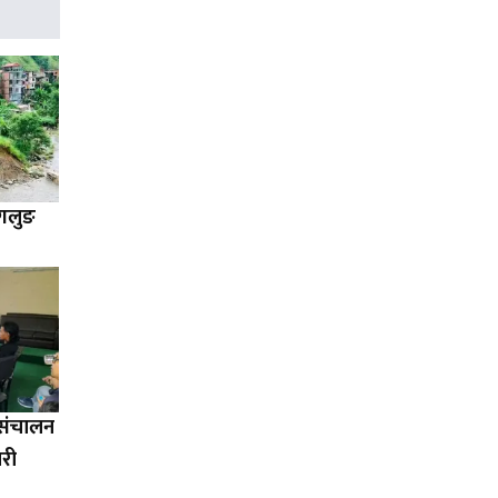
ागलुङ
ा संचालन
ारी