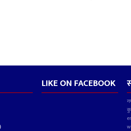
LIKE ON FACEBOOK
स
गण
कु
e
)
w