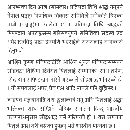
आरम्भका दिन आज (सोमबार) प्रतिपदा तिथि श्राद्ध गर्नुपर्ने
नेपाल पञ्चाङ्ग निर्णायक विकास समितिले स्वीकृति दिएका
पात्रो (पञ्चाङ्ग)मा उल्लेख छ । प्रतिपदा तिथि श्राद्धको
पिण्डदान अपराह्नसम्म गरिसक्नुपर्ने समितिका सदस्य एवं
धर्मशास्त्रविद् प्राडा देवमणि भट्टराईले राससलाई जानकारी
दिनुभयो ।
आश्विन कृष्ण प्रतिपदादेखि आश्विन शुक्ल प्रतिपदासम्मका
सोह्रवटा तिथिमा दिवंगत पितृलाई सम्मानका साथ तर्पण,
सिदादान र पिण्डदान गरिने भएकाले सोह्रश्राद्ध भनिएको हो
। यो समयलाई अपर, प्रेत पक्ष आदि नामले पनि बुझिन्छ ।
चाडपर्व यज्ञयागादि तथा ठूलाकार्य गर्नु अघि पितृलाई श्रद्धा
भक्तिका साथ सम्झिने वैदिक सनातन हिन्दू शास्त्रीय
परम्पराअनुसार सोह्रश्राद्ध गर्ने गरिएको हो । यस समयमा
पितृले आश गरी बसेका हुन्छन् भन्ने शास्त्रीय मान्यता छ ।