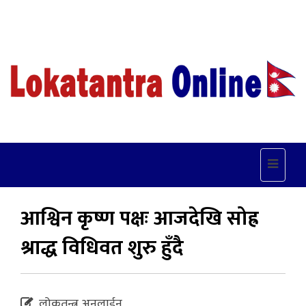
Toggle
navigat
आश्विन कृष्ण पक्षः आजदेखि सोह्र
श्राद्ध विधिवत शुरु हुँदै
लोकतन्त्र अनलाईन