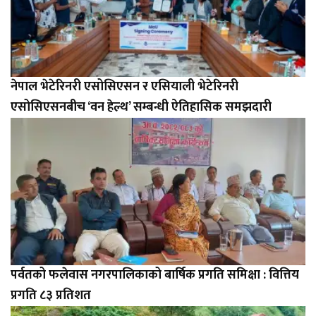
नेपाल भेटेरिनरी एसोसिएसन र एसियाली भेटेरिनरी
एसोसिएसनबीच ‘वन हेल्थ’ सम्बन्धी ऐतिहासिक समझदारी
पर्वतको फलेवास नगरपालिकाको बार्षिक प्रगति समिक्षा : वित्तिय
प्रगति ८३ प्रतिशत