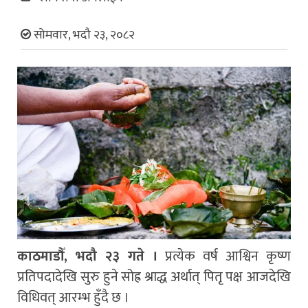
सोमवार, भदौ २३, २०८२
काठमाडौँ, भदौ २३ गते ।
प्रत्येक वर्ष आश्विन कृष्ण
प्रतिपदादेखि सुरु हुने सोह्र श्राद्ध अर्थात् पितृ पक्ष आजदेखि
विधिवत् आरम्भ हुँदै छ ।