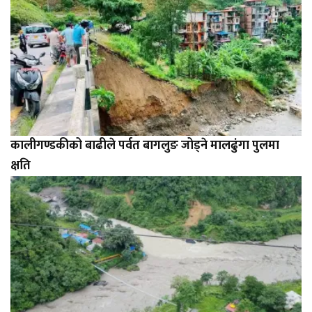
कालीगण्डकीको बाढीले पर्वत बागलुङ जोड्ने मालढुंगा पुलमा
क्षति