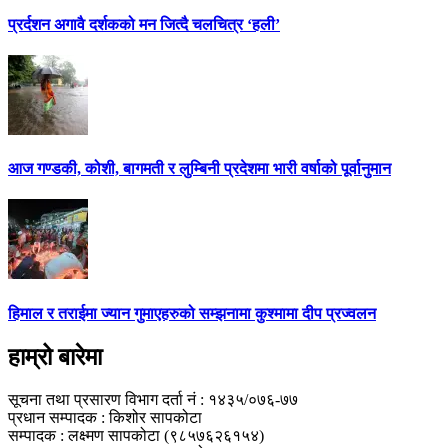
प्रर्दशन अगावै दर्शकको मन जित्दै चलचित्र ‘हली’
आज गण्डकी, कोशी, बागमती र लुम्बिनी प्रदेशमा भारी वर्षाको पूर्वानुमान
हिमाल र तराईमा ज्यान गुमाएहरुको सम्झनामा कुश्मामा दीप प्रज्वलन
हाम्रो बारेमा
सूचना तथा प्रसारण विभाग दर्ता नं : १४३५/०७६-७७
प्रधान सम्पादक : किशोर सापकोटा
सम्पादक : लक्ष्मण सापकोटा (९८५७६२६१५४)