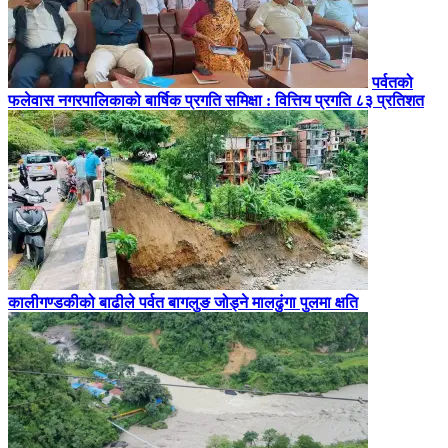
पर्वतको
फलेवास नगरपालिकाको बार्षिक प्रगति समिक्षा : वित्तिय प्रगति ८३ प्रतिशत
कालीगण्डकीको बाढीले पर्वत बागलुङ जोड्ने मालढुंगा पुलमा क्षति