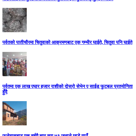
पर्वतको पातीचौरमा चितुवाको आक्रमणबाट एक गम्भीर घाईते, चितुवा पनि घाईते
पर्वतमा एक लाख एघार हजार राशीको दोस्रो सेभेन ए साईड फुटबल प्रतयोगिता
हुँदै
फलेवासबाट एक वर्षमै चार सय ७३ जनाले छाडे गाउँ