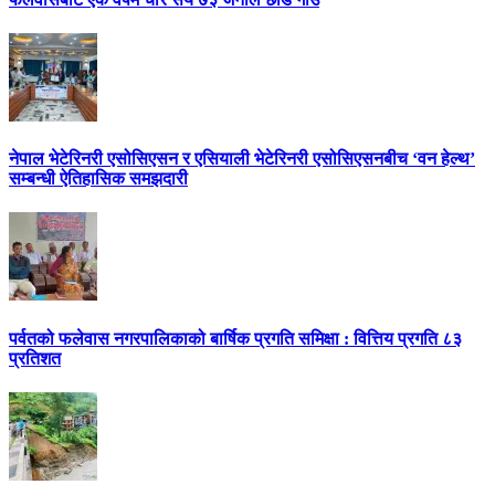
नेपाल भेटेरिनरी एसोसिएसन र एसियाली भेटेरिनरी एसोसिएसनबीच ‘वन हेल्थ’
सम्बन्धी ऐतिहासिक समझदारी
पर्वतको फलेवास नगरपालिकाको बार्षिक प्रगति समिक्षा : वित्तिय प्रगति ८३
प्रतिशत