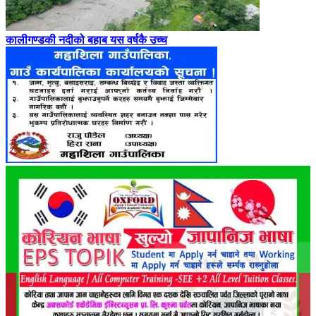
कालीगण्डकी नदीको बहाब यस वर्षकै उच्च