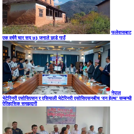
फलेवासबाट
एक वर्षमै चार सय ७३ जनाले छाडे गाउँ
नेपाल
भेटेरिनरी एसोसिएसन र एसियाली भेटेरिनरी एसोसिएसनबीच ‘वन हेल्थ’ सम्बन्धी
ऐतिहासिक समझदारी