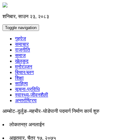
शनिबार, साउन २३, २०८३
Toggle navigation
गृहपेज
समाचार
राजनीति
समाज
खेलकुद
मनोरञ्जन
बिचार/ब्लग
शिक्षा
साहित्य
सूचना-प्रविधि
स्वास्थ्य-जीवनशैली
अन्तर्राष्ट्रिय
आम्बोट–दुर्लुङ–महभीर–घोडेपानी पदमार्ग निर्माण कार्य शुरु
लोकतन्त्र अनलाईन
आइतवार, चैत्र १७, २०७५