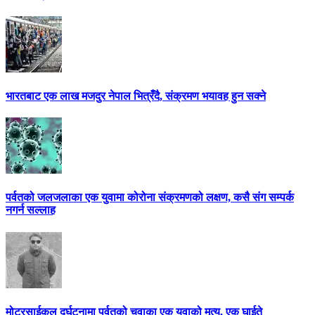
भारतबाट एक लाख मजदुर नेपाल भित्रँदै, संक्रमण भयावह हुन सक्ने
पर्वतको जलजलाका एक युवामा कोरोना संक्रमणको लक्षण, कसै संग सम्पर्क
नगर्न सल्लाह
मोटरसाईकल दुर्घटनामा पर्वतको चुवाका एक युवाको मृत्यु, एक घाईते