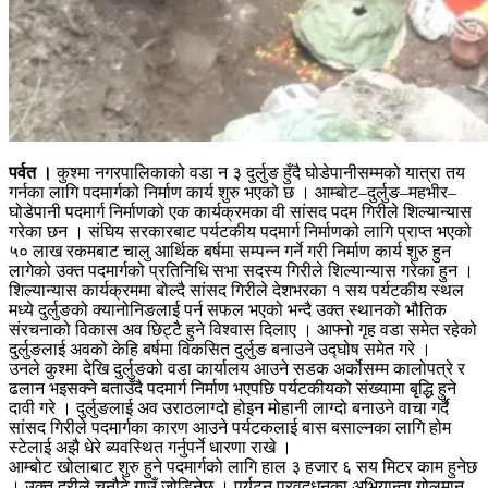
पर्वत ।
कुश्मा नगरपालिकाको वडा न ३ दुर्लुङ हुँदै घोडेपानीसम्मको यात्रा तय
गर्नका लागि पदमार्गको निर्माण कार्य शुरु भएको छ । आम्बोट–दुर्लुङ–महभीर–
घोडेपानी पदमार्ग निर्माणको एक कार्यक्रमका वी सांसद पदम गिरीले शिल्यान्यास
गरेका छन । संघिय सरकारबाट पर्यटकीय पदमार्ग निर्माणको लागि प्राप्त भएको
५० लाख रकमबाट चालु आर्थिक बर्षमा सम्पन्न गर्ने गरी निर्माण कार्य शुरु हुन
लागेको उक्त पदमार्गको प्रतिनिधि सभा सदस्य गिरीले शिल्यान्यास गरेका हुन ।
शिल्यान्यास कार्यक्रममा बोल्दै सांसद गिरीले देशभरका १ सय पर्यटकीय स्थल
मध्ये दुर्लुङको क्यानोनिङलाई पर्न सफल भएको भन्दै उक्त स्थानको भौतिक
संरचनाको विकास अव छिट्टै हुने विश्वास दिलाए । आफ्नो गृह वडा समेत रहेको
दुर्लुङलाई अवको केहि बर्षमा विकसित दुर्लुङ बनाउने उद्घोष समेत गरे ।
उनले कुश्मा देखि दुर्लुङको वडा कार्यालय आउने सडक अर्कोसम्म कालोपत्रे र
ढलान भइसक्ने बताउँदै पदमार्ग निर्माण भएपछि पर्यटकीयको संख्यामा बृद्धि हुने
दावी गरे । दुर्लुङलाई अव उराठलाग्दो होइन मोहानी लाग्दो बनाउने वाचा गर्दै
सांसद गिरीले पदमार्गका कारण आउने पर्यटकलाई बास बसाल्नका लागि होम
स्टेलाई अझै धेरे ब्यवस्थित गर्नुपर्ने धारणा राखे ।
आम्बोट खोलाबाट शुरु हुने पदमार्गको लागि हाल ३ हजार ६ सय मिटर काम हुनेछ
। उक्त दुरीले चनौटे गाउँ जोडिनेछ । पर्यटन प्रवद्र्धनका अभियान्ता गोलमान