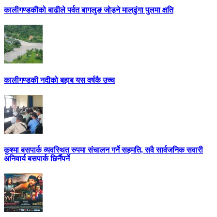
कालीगण्डकीको बाढीले पर्वत बागलुङ जोड्ने मालढुंगा पुलमा क्षति
कालीगण्डकी नदीको बहाब यस वर्षकै उच्च
कुश्मा बसपार्क व्यवस्थित रुपमा संचालन गर्ने सहमति, सवै सार्वजनिक सवारी
अनिवार्य बसपार्क छिर्नैपर्ने