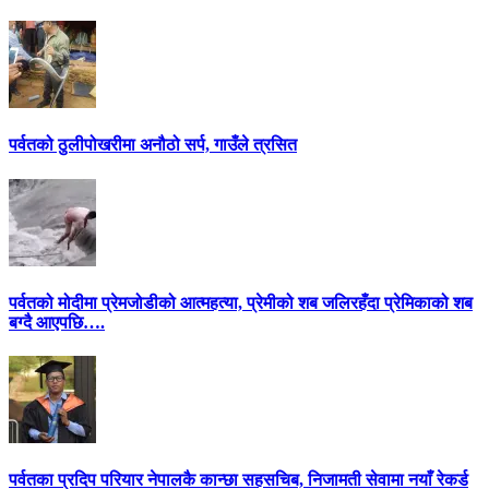
पर्वतको ठुलीपोखरीमा अनौठो सर्प, गाउँले त्रसित
पर्वतको मोदीमा प्रेमजोडीको आत्महत्या, प्रेमीको शब जलिरहँदा प्रेमिकाको शब
बग्दै आएपछि….
पर्वतका प्रदिप परियार नेपालकै कान्छा सहसचिब, निजामती सेवामा नयाँ रेकर्ड