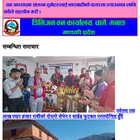
सम्बन्धित समाचार
पर्वतमा एक
लाख एघार हजार राशीको दोस्रो सेभेन ए साईड फुटबल प्रतयोगिता हुँदै