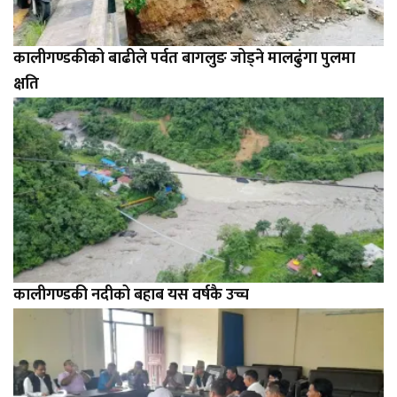
कालीगण्डकीको बाढीले पर्वत बागलुङ जोड्ने मालढुंगा पुलमा
क्षति
कालीगण्डकी नदीको बहाब यस वर्षकै उच्च