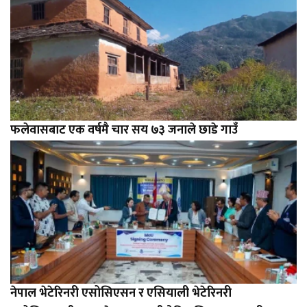
फलेवासबाट एक वर्षमै चार सय ७३ जनाले छाडे गाउँ
नेपाल भेटेरिनरी एसोसिएसन र एसियाली भेटेरिनरी