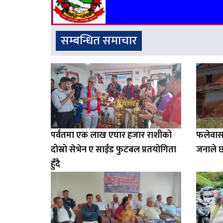
सम्बन्धित समाचार
पर्वतमा एक लाख एघार हजार राशीको
फलेवास
दोस्रो सेभेन ए साईड फुटबल प्रतयोगिता
जनाले छ
हुँदै