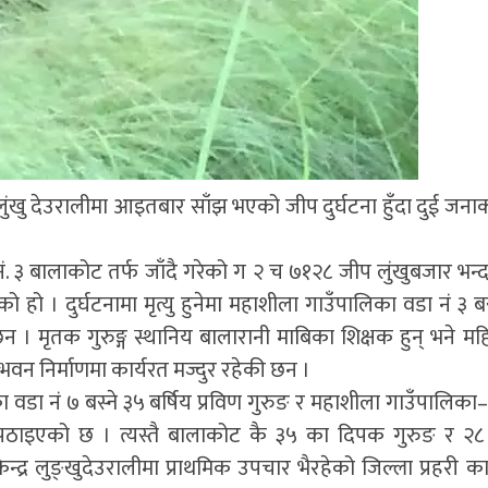
ंखु देउरालीमा आइतबार साँझ भएको जीप दुर्घटना हुँदा दुई जनाको 
ं. ३ बालाकोट तर्फ जाँदै गरेको ग २ च ७१२८ जीप लुंखुबजार भन्द
को हो । दुर्घटनामा मृत्यु हुनेमा महाशीला गाउँपालिका वडा नं ३ ब
 । मृतक गुरुङ्ग स्थानिय बालारानी माबिका शिक्षक हुन् भने म
वन निर्माणमा कार्यरत मज्दुर रहेकी छन ।
वडा नं ७ बस्ने ३५ बर्षिय प्रविण गुरुङ र महाशीला गाउँपालिका–३
 पठाइएको छ । त्यस्तै बालाकोट कै ३५ का दिपक गुरुङ र २८ 
केन्द्र लुङ्खुदेउरालीमा प्राथमिक उपचार भैरहेको जिल्ला प्रहरी क