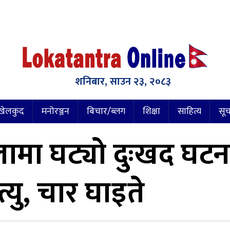
शनिबार, साउन २३, २०८३
खेलकुद
मनोरञ्जन
बिचार/ब्लग
शिक्षा
साहित्य
सूच
ामा घट्यो दुःखद घटना
त्यु, चार घाइते