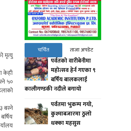
चर्चित
ताजा अपडेट
मृत्यु
पर्वतको वारीबेनीमा
महोत्सव हेर्न गएका ९
ा केही
बर्षिय बालकलाई
स्ने ५०
कालीगण्डकी नदीले बगायो
हिलाको
पर्वतमा भुकम्प गयो,
 बस्ने
कुश्माबजारमा ठुलो
बर्षिय
धक्का महसुस
ार्यालय