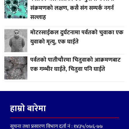
संक्रमणको लक्षण, कसै संग सम्पर्क नगर्न
सल्लाह
मोटरसाईकल दुर्घटनामा पर्वतको चुवाका एक
युवाको मृत्यु, एक घाईते
पर्वतको पातीचौरमा चितुवाको आक्रमणबाट
एक गम्भीर घाईते, चितुवा पनि घाईते
हाम्रो बारेमा
सूचना तथा प्रसारण विभाग दर्ता नं : १४३५/०७६-७७