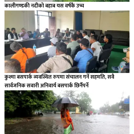
कालीगण्डकी नदीको बहाब यस वर्षकै उच्च
कुश्मा बसपार्क व्यवस्थित रुपमा संचालन गर्ने सहमति, सवै
सार्वजनिक सवारी अनिवार्य बसपार्क छिर्नैपर्ने