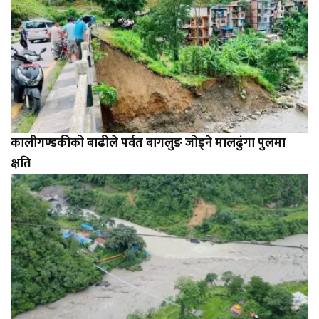
कालीगण्डकीको बाढीले पर्वत बागलुङ जोड्ने मालढुंगा पुलमा
क्षति