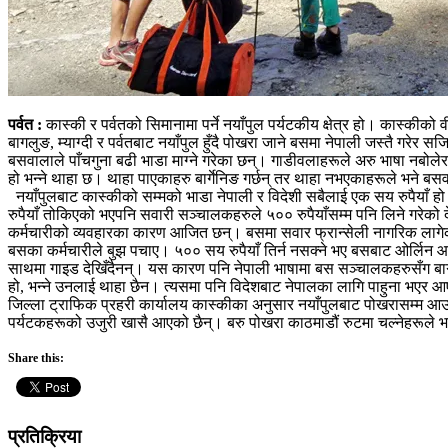
पर्वत :
कास्की र पर्वतको सिमानामा पर्ने नयाँपुल पर्यटकीय क्षेत्र हो। कास्कीको 
बागलुङ, म्याग्दी र पर्वतबाट नयाँपुल हुँदै पोखरा जाने बसमा नेपाली जस्तै गरे
बसवालाले पाँचगुना बढी भाडा माग्ने गरेका छन्। गाडीवलाहरूले अरु भाषा नबोलेर
हो भन्ने थाहा छ। थाहा पाएकाहरु बार्गेनिङ गर्छन् तर थाहा नभएकाहरूले भने बसवाल
नयाँपुलबाट कास्कीको सम्मको भाडा नेपाली र विदेशी सबैलाई एक सय रुपैयाँ हो।
रुपैयाँ तोकिएको भएपनि सवारी सञ्चालकहरुले ५०० रुपैयाँसम्म पनि लिने गरेको दे
कर्मचारीको व्यवहारका कारण आजित छन्। बसमा सवार फ्रान्सेली नागरिक लागेको 
बसका कर्मचारीले बुझ पचाए। ५०० सय रुपैयाँ तिर्न नसक्ने भए बसबाट ओर्लिन आ
साथमा गाइड देखिँदैनन्। यस कारण पनि नेपाली भाषामा बस सञ्चालकहरुसँग बार्गेनिङ
हो, भन्ने उनलाई थाहा छैन। त्यसमा पनि विदेशबाट नेपालका लागि पाहुना भएर आ
जिल्ला ट्राफिक प्रहरी कार्यालय कास्कीका अनुसार नयाँपुलबाट पोखरासम्म आउ
पर्यटकहरूको उजुरी खासै आएको छैन्। बरु पोखरा काठमाडौं रुटमा चल्नेहरूले भन
Share this:
प्रतिक्रिया