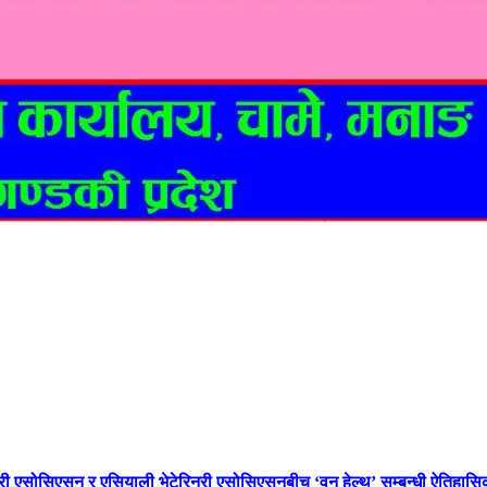
नरी एसोसिएसन र एसियाली भेटेरिनरी एसोसिएसनबीच ‘वन हेल्थ’ सम्बन्धी ऐतिहा