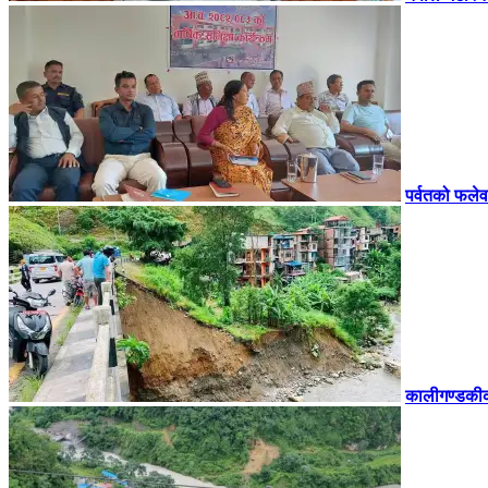
पर्वतको फलेव
कालीगण्डकीको 