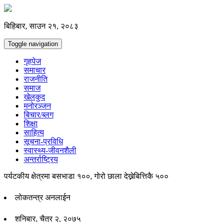
बिहिबार, साउन २१, २०८३
Toggle navigation
गृहपेज
समाचार
राजनीति
समाज
खेलकुद
मनोरञ्जन
बिचार/ब्लग
शिक्षा
साहित्य
सूचना-प्रविधि
स्वास्थ्य-जीवनशैली
अन्तर्राष्ट्रिय
पर्यटकीय क्षेत्रमा बसभाडा १००, गोरो छाला देख्नेबित्तिकै ५००
लोकतन्त्र अनलाईन
शनिबार, चैत्र २, २०७५