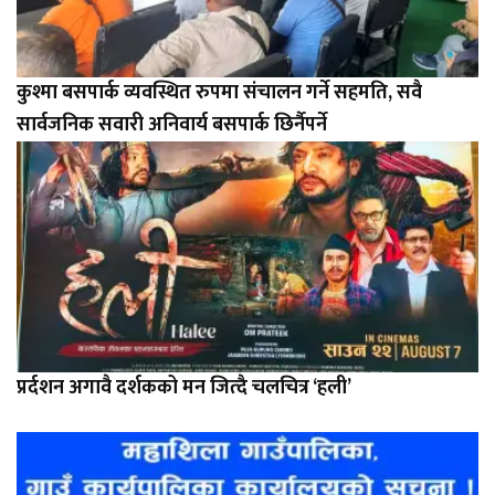
कुश्मा बसपार्क व्यवस्थित रुपमा संचालन गर्ने सहमति, सवै
सार्वजनिक सवारी अनिवार्य बसपार्क छिर्नैपर्ने
प्रर्दशन अगावै दर्शकको मन जित्दै चलचित्र ‘हली’