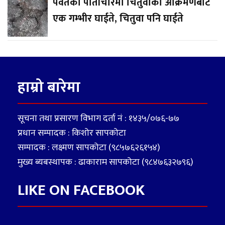
पर्वतको पातीचौरमा चितुवाको आक्रमणबाट
एक गम्भीर घाईते, चितुवा पनि घाईते
हाम्रो बारेमा
सूचना तथा प्रसारण विभाग दर्ता नं : १४३५/०७६-७७
प्रधान सम्पादक : किशोर सापकोटा
सम्पादक : लक्ष्मण सापकोटा (९८५७६२६१५४)
मुख्य ब्यबस्थापक : ढाकाराम सापकोटा (९८४७६३२७९६)
LIKE ON FACEBOOK