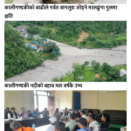
कालीगण्डकीको बाढीले पर्वत बागलुङ जोड्ने मालढुंगा पुलमा
क्षति
कालीगण्डकी नदीको बहाब यस वर्षकै उच्च