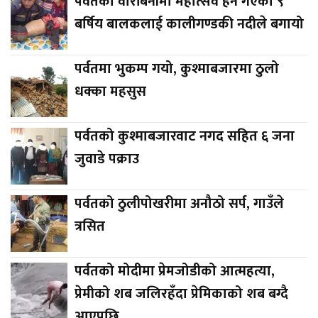
पर्वतको वारीबेनीमा महोत्सव हेर्न गएका ९
बर्षिय बालकलाई कालीगण्डकी नदीले बगायो
पर्वतमा भुकम्प गयो, कुश्माबजारमा ठुलो
धक्का महसुस
पर्वतको कुश्माबजारवाट नगद सहित ६ जना
जुवाडे पक्राउ
पर्वतको ठुलीपोखरीमा अनौठो सर्प, गाउँले
त्रसित
पर्वतको मोदीमा प्रेमजोडीको आत्महत्या,
प्रेमीको शब जलिरहँदा प्रेमिकाको शब बग्दै
आएपछि….