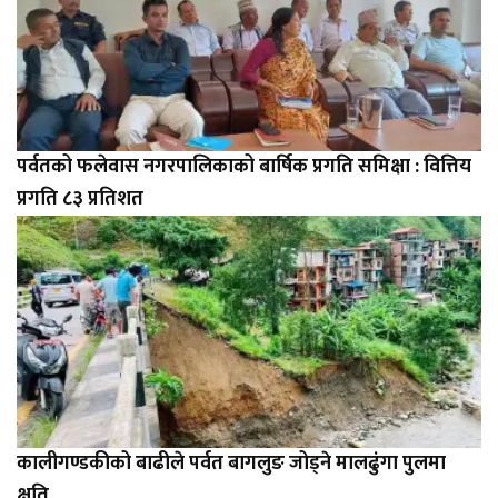
पर्वतको फलेवास नगरपालिकाको बार्षिक प्रगति समिक्षा : वित्तिय
प्रगति ८३ प्रतिशत
कालीगण्डकीको बाढीले पर्वत बागलुङ जोड्ने मालढुंगा पुलमा
क्षति