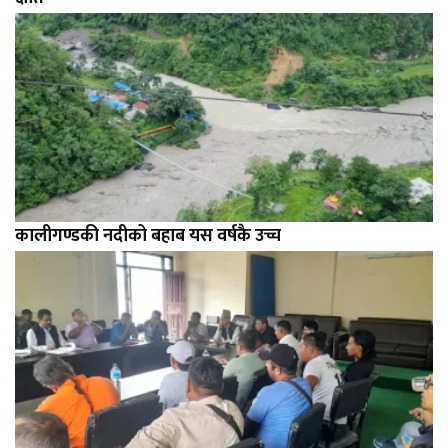
कालीगण्डकी नदीको बहाब यस वर्षकै उच्च