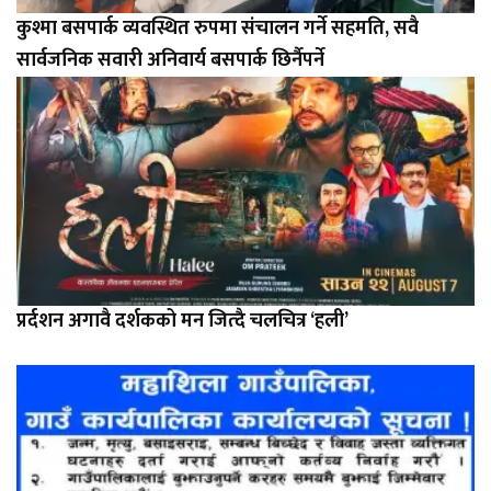
कुश्मा बसपार्क व्यवस्थित रुपमा संचालन गर्ने सहमति, सवै
सार्वजनिक सवारी अनिवार्य बसपार्क छिर्नैपर्ने
प्रर्दशन अगावै दर्शकको मन जित्दै चलचित्र ‘हली’