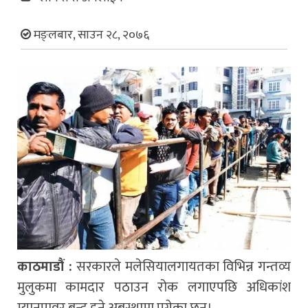
मङ्लबार, साउन २८, २०७६
काठमाडौं :
सरकारले मलेसियालगायतका विभिन्न गन्तव्य
मुलुकमा कामदार पठाउन रोक लगाएपछि अधिकांश
म्यानपावर बन्द हुने अबस्थामा पुगेका छन्।