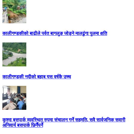
कालीगण्डकीको बाढीले पर्वत बागलुङ जोड्ने मालढुंगा पुलमा क्षति
कालीगण्डकी नदीको बहाब यस वर्षकै उच्च
कुश्मा बसपार्क व्यवस्थित रुपमा संचालन गर्ने सहमति, सवै सार्वजनिक सवारी
अनिवार्य बसपार्क छिर्नैपर्ने