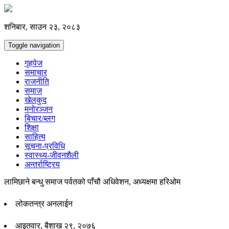
शनिबार, साउन २३, २०८३
Toggle navigation
गृहपेज
समाचार
राजनीति
समाज
खेलकुद
मनोरञ्जन
बिचार/ब्लग
शिक्षा
साहित्य
सूचना-प्रविधि
स्वास्थ्य-जीवनशैली
अन्तर्राष्ट्रिय
लामिछाने बन्धु समाज पर्वतको पाँचौ अधिवेशन, अध्यक्षमा हरिओम
लोकतन्त्र अनलाईन
आइतवार, बैशाख २९, २०७६