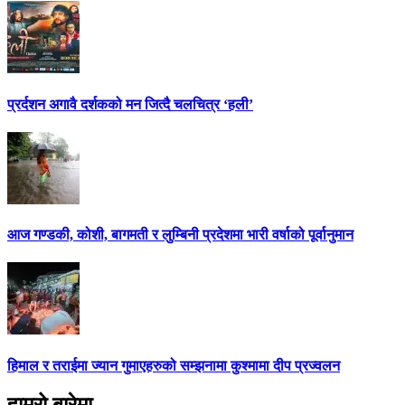
प्रर्दशन अगावै दर्शकको मन जित्दै चलचित्र ‘हली’
आज गण्डकी, कोशी, बागमती र लुम्बिनी प्रदेशमा भारी वर्षाको पूर्वानुमान
हिमाल र तराईमा ज्यान गुमाएहरुको सम्झनामा कुश्मामा दीप प्रज्वलन