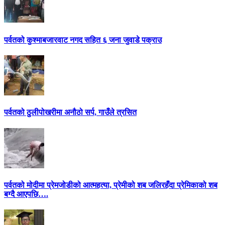
पर्वतको कुश्माबजारवाट नगद सहित ६ जना जुवाडे पक्राउ
पर्वतको ठुलीपोखरीमा अनौठो सर्प, गाउँले त्रसित
पर्वतको मोदीमा प्रेमजोडीको आत्महत्या, प्रेमीको शब जलिरहँदा प्रेमिकाको शब
बग्दै आएपछि….