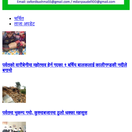
चर्चित
ताजा अपडेट
पर्वतको वारीबेनीमा महोत्सव हेर्न गएका ९ बर्षिय बालकलाई कालीगण्डकी नदीले
बगायो
पर्वतमा भुकम्प गयो, कुश्माबजारमा ठुलो धक्का महसुस