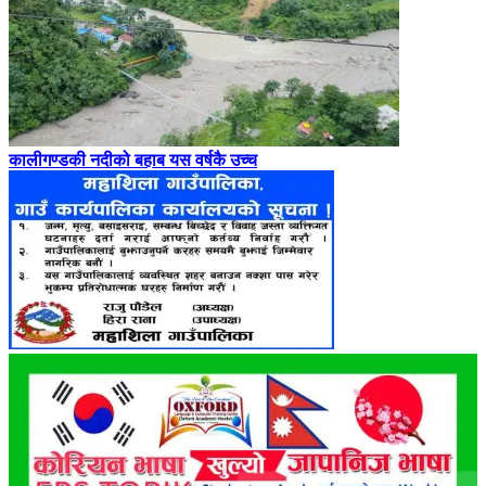
कालीगण्डकी नदीको बहाब यस वर्षकै उच्च