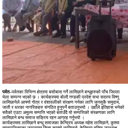
पर्वत–
पर्वतका विभिन्न क्षेत्रमा बसोबास गर्ने लामिछाने बन्धुहरुको पाँच जिल्ला
भेला सम्पन्न भएको छ । कार्यक्रममा बोल्दै गण्डकी प्रदेश सभा सदस्य विष्णु
लामिछानेले आफ्नो गोत्र र वंशावलीको संरक्षण गर्नका लागि जुनसुकै समुदाय,
जाती र थरका नागरिकहरु संगठित हुनुपर्ने बताउनुभयो । उहाँले इतिहास भनेको
सवैको एउटा अमुल्य सम्पत्ति भएको बताउँदै यो सम्पत्तिको संरक्षणका लागि
लामिछाने बन्ध समाज सक्रिय रहन आग्रह गर्नुभयो ।
कार्यक्रममा लामिछाने बन्धु समाजका केन्द्रिय अध्यक्ष महेश लामिछाने, कुश्मा
नगरपालिकाका उपप्रमुख सिता काफ्ले लामिछाने, केन्द्रिय बरिष्ठ उपाध्यक्ष