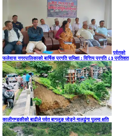
पर्वतको
फलेवास नगरपालिकाको बार्षिक प्रगति समिक्षा : वित्तिय प्रगति ८३ प्रतिशत
कालीगण्डकीको बाढीले पर्वत बागलुङ जोड्ने मालढुंगा पुलमा क्षति