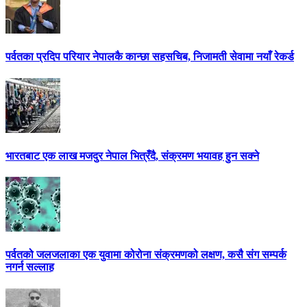
पर्वतका प्रदिप परियार नेपालकै कान्छा सहसचिब, निजामती सेवामा नयाँ रेकर्ड
भारतबाट एक लाख मजदुर नेपाल भित्रँदै, संक्रमण भयावह हुन सक्ने
पर्वतको जलजलाका एक युवामा कोरोना संक्रमणको लक्षण, कसै संग सम्पर्क
नगर्न सल्लाह