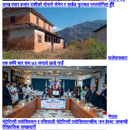
लाख एघार हजार राशीको दोस्रो सेभेन ए साईड फुटबल प्रतयोगिता हुँदै
फलेवासबाट
एक वर्षमै चार सय ७३ जनाले छाडे गाउँ
नेपाल
भेटेरिनरी एसोसिएसन र एसियाली भेटेरिनरी एसोसिएसनबीच ‘वन हेल्थ’ सम्बन्धी
ऐतिहासिक समझदारी