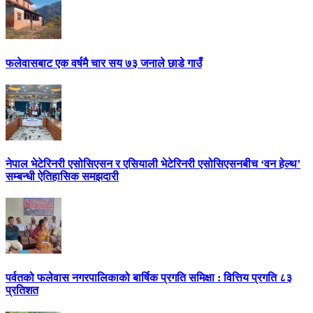
फलेवासबाट एक वर्षमै चार सय ७३ जनाले छाडे गाउँ
नेपाल भेटेरिनरी एसोसिएसन र एसियाली भेटेरिनरी एसोसिएसनबीच ‘वन हेल्थ’
सम्बन्धी ऐतिहासिक समझदारी
पर्वतको फलेवास नगरपालिकाको बार्षिक प्रगति समिक्षा : वित्तिय प्रगति ८३
प्रतिशत