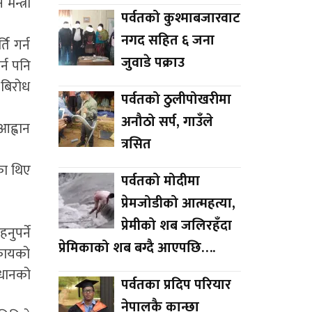
न्त्री
पर्वतको कुश्माबजारवाट
नगद सहित ६ जना
ि गर्न
जुवाडे पक्राउ
्न पनि
ि बिरोध
पर्वतको ठुलीपोखरीमा
अनौठो सर्प, गाउँले
आह्वान
त्रसित
का थिए
पर्वतको मोदीमा
प्रेमजोडीको आत्महत्या,
प्रेमीको शब जलिरहँदा
ुपर्ने
प्रेमिकाको शब बग्दै आएपछि….
िकायको
िधानको
पर्वतका प्रदिप परियार
नेपालकै कान्छा