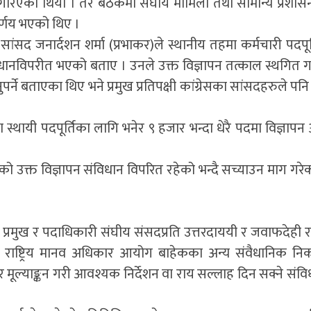
माग गरिएको थियो । तर बैठकमा संघीय मामिला तथा सामान्य प्रशासन म
र्णय भएको थिए ।
सांसद जनार्दशन शर्मा (प्रभाकर)ले स्थानीय तहमा कर्मचारी पदपूर्त
धानविपरीत भएको बताए । उनले उक्त विज्ञापन तत्काल स्थगित गर
पर्ने बताएका थिए भने प्रमुख प्रतिपक्षी कांग्रेसका सांसदहरुले पन
्थायी पदपूर्तिका लागि भनेर ९ हजार भन्दा धेरै पदमा विज्ञापन 
ो उक्त विज्ञापन संविधान विपरित रहेको भन्दै सच्याउन माग गरे
्रमुख र पदाधिकारी संघीय संसदप्रति उत्तरदाययी र जवाफदेही रहन
े राष्ट्रिय मानव अधिकार आयोग बाहेकका अन्य संवैधानिक न
ूल्याङ्कन गरी आवश्यक निर्देशन वा राय सल्लाह दिन सक्ने संव