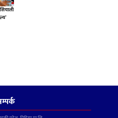
एसियाली
ल्थ’
म्पर्क