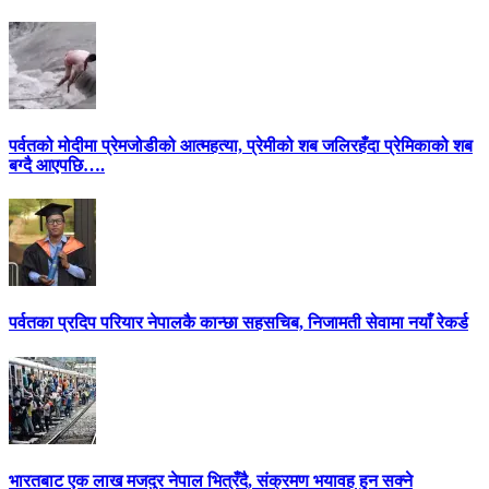
पर्वतको मोदीमा प्रेमजोडीको आत्महत्या, प्रेमीको शब जलिरहँदा प्रेमिकाको शब
बग्दै आएपछि….
पर्वतका प्रदिप परियार नेपालकै कान्छा सहसचिब, निजामती सेवामा नयाँ रेकर्ड
भारतबाट एक लाख मजदुर नेपाल भित्रँदै, संक्रमण भयावह हुन सक्ने