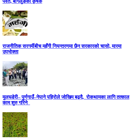
पर्वत, बागलुङका कृषक
राजनीतिक सरगर्मीबीच महँगी नियन्त्रणमा छैन सरकारको चासो, मारमा
उपभोक्ता
मुलघडेरी– पुर्णगाउँ–नेपाने पहिरोले जोखिम बढ्दै, रोकथामका लागि तत्काल
काम शुरु गरिने