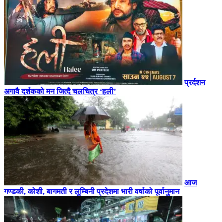
प्रर्दशन
अगावै दर्शकको मन जित्दै चलचित्र ‘हली’
आज
गण्डकी, कोशी, बागमती र लुम्बिनी प्रदेशमा भारी वर्षाको पूर्वानुमान