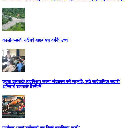
कालीगण्डकी नदीको बहाब यस वर्षकै उच्च
कुश्मा बसपार्क व्यवस्थित रुपमा संचालन गर्ने सहमति, सवै सार्वजनिक सवारी
अनिवार्य बसपार्क छिर्नैपर्ने
प्रर्दशन अगावै दर्शकको मन जित्दै चलचित्र ‘हली’