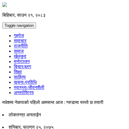
बिहिबार, साउन २१, २०८३
Toggle navigation
गृहपेज
समाचार
राजनीति
समाज
खेलकुद
मनोरञ्जन
बिचार/ब्लग
शिक्षा
साहित्य
सूचना-प्रविधि
स्वास्थ्य-जीवनशैली
अन्तर्राष्ट्रिय
मधेशमा नेकपाको पहिलो आमसभा आज : गरुडामा यस्ताे छ तयारी
लोकतन्त्र अनलाईन
शनिबार, फाल्गुन २५, २०७५