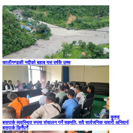
कालीगण्डकी नदीको बहाब यस वर्षकै उच्च
कुश्मा
बसपार्क व्यवस्थित रुपमा संचालन गर्ने सहमति, सवै सार्वजनिक सवारी अनिवार्य
बसपार्क छिर्नैपर्ने