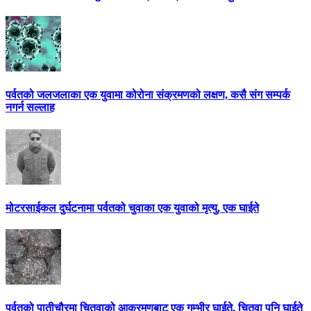
पर्वतको जलजलाका एक युवामा कोरोना संक्रमणको लक्षण, कसै संग सम्पर्क
नगर्न सल्लाह
मोटरसाईकल दुर्घटनामा पर्वतको चुवाका एक युवाको मृत्यु, एक घाईते
पर्वतको पातीचौरमा चितुवाको आक्रमणबाट एक गम्भीर घाईते, चितुवा पनि घाईते