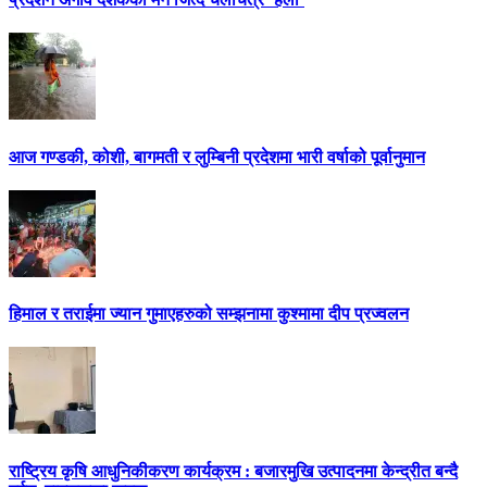
आज गण्डकी, कोशी, बागमती र लुम्बिनी प्रदेशमा भारी वर्षाको पूर्वानुमान
हिमाल र तराईमा ज्यान गुमाएहरुको सम्झनामा कुश्मामा दीप प्रज्वलन
राष्ट्रिय कृषि आधुनिकीकरण कार्यक्रम : बजारमुखि उत्पादनमा केन्द्रीत बन्दै