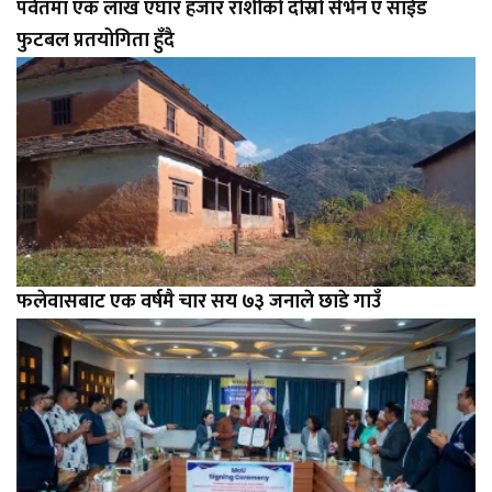
पर्वतमा एक लाख एघार हजार राशीको दोस्रो सेभेन ए साईड
फुटबल प्रतयोगिता हुँदै
फलेवासबाट एक वर्षमै चार सय ७३ जनाले छाडे गाउँ