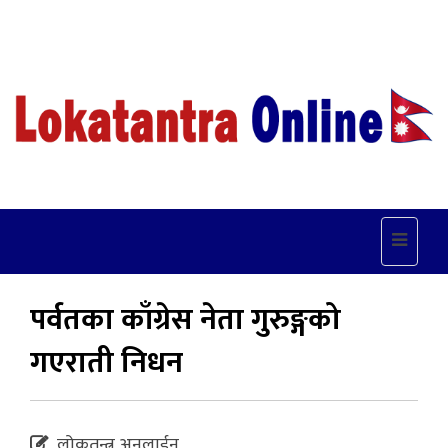
Toggle
navigat
पर्वतका काँग्रेस नेता गुरुङ्गको
गएराती निधन
लोकतन्त्र अनलाईन