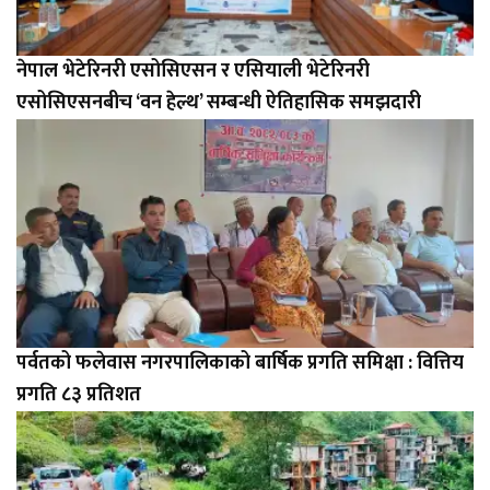
नेपाल भेटेरिनरी एसोसिएसन र एसियाली भेटेरिनरी
एसोसिएसनबीच ‘वन हेल्थ’ सम्बन्धी ऐतिहासिक समझदारी
पर्वतको फलेवास नगरपालिकाको बार्षिक प्रगति समिक्षा : वित्तिय
प्रगति ८३ प्रतिशत