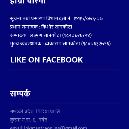
हाम्रो बारेमा
सूचना तथा प्रसारण विभाग दर्ता नं : १४३५/०७६-७७
प्रधान सम्पादक : किशोर सापकोटा
सम्पादक : लक्ष्मण सापकोटा (९८५७६२६१५४)
मुख्य ब्यबस्थापक : ढाकाराम सापकोटा (९८४७६३२७९६)
LIKE ON FACEBOOK
सम्पर्क
गण्डकी प्रदेश मिडिया प्रा.लि
कुस्मा न.पा.-६, पर्वत
email: lokatantraonline@gmail.com