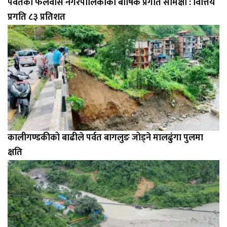
पर्वतको फलेवास नगरपालिकाको बार्षिक प्रगति समिक्षा : वित्तिय
प्रगति ८३ प्रतिशत
कालीगण्डकीको बाढीले पर्वत बागलुङ जोड्ने मालढुंगा पुलमा
क्षति