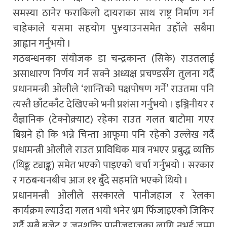
समस्या ठानेर फराकिलो दायराका साथ राष्ट्र निर्माण गर्न
चाहेकाले यसमा सहयोग पु¥याउनसमेत उहाँले सबैमा
आह्वान गर्नुभयो ।
गठबन्धनका संयोजक डा चन्द्रकान्त (सिके) राउतलाई
असाधारण निर्णय गर्न सक्ने अध्यक्ष प्रचण्डसँग तुलना गर्दै
प्रधानमन्त्री ओलीले ‘शान्तिको पक्षपोषण गर्ने’ राउतमा पनि
त्यस्तै छाँटकाँट देखिएको भनी प्रशंसा गर्नुभयो । इञ्जिनीयर र
वैज्ञानिक (टेक्नोक्र्याट) रहेका राउत गलत बाटोमा गएर
बिग्रने हो कि भन्ने चिन्ता आफूमा पनि रहेको उल्लेख गर्दै
प्रधामन्त्री ओलीले राउत प्राविधिक मात्र नभएर प्रबुद्ध व्यक्ति
(थिङ्क ट्याङ्क) समेत भएको पाइएको चर्चा गर्नुभयो । सरकार
र गठबन्धनबीच आज ११ बुँदे सहमति भएको थियो ।
प्रधानमन्त्री ओलीले सरकारले पानीजहाज र रेलका
कार्यक्रम ल्याउँदा गलत भयो भनेर भ्रम फिँजाइएको जिकिर
गर्दै सबै बजेट र जनशक्ति पानीजहाजका लागि नभई जम्मा