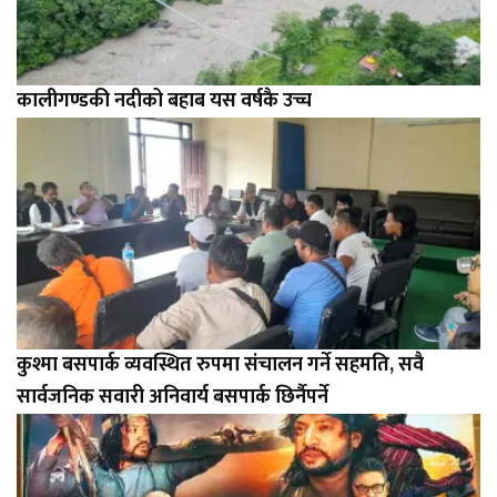
कालीगण्डकी नदीको बहाब यस वर्षकै उच्च
कुश्मा बसपार्क व्यवस्थित रुपमा संचालन गर्ने सहमति, सवै
सार्वजनिक सवारी अनिवार्य बसपार्क छिर्नैपर्ने