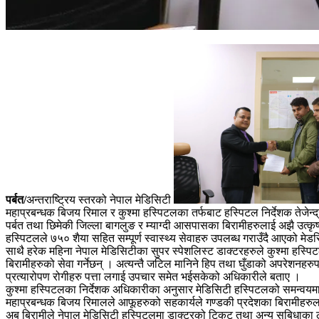
पर्बत/
अन्तराष्ट्रिय स्तरको नेपाल मेडिसिटी
महाप्रबन्धक बिजय रिमाल र कुश्मा हस्पिटलका तर्फबाट हस्पिटल निर्देशक तेजेन्द्
पर्बत तथा छिमेकी जिल्ला बागलुङ र म्याग्दी आसपासका बिरामीहरुलाई अझै उत्कृष
हस्पिटलले ७५० शैया सहित सम्पूर्ण स्वास्थ्य सेवाहरु उपलब्ध गराउँदै आएको मेडस
साथै हरेक महिना नेपाल मेडिसिटीका सुपर स्पेशलिस्ट डाक्टरहरुले कुश्मा हस्पि
बिरामीहरुको सेवा गर्नेछन् । अत्यन्तै जटिल मानिने हिप तथा घुँडाको अपरेशनहरु
प्रत्यारोपण रोगीहरु पत्ता लगाई उपचार समेत भईसकेको अधिकारीले बताए ।
कुश्मा हस्पिटलका निर्देशक अधिकारीका अनुसार मेडिसिटी हस्पिटलको समन्वयमा क
महाप्रबन्धक बिजय रिमालले आफूहरुको सहकार्यले गण्डकी प्रदेशका बिरामीहरुलाई स
अब बिरामीले नेपाल मेडिसिटी हस्पिटलमा डाक्टरको टिकट तथा अन्य सुबिधाका लागि सि