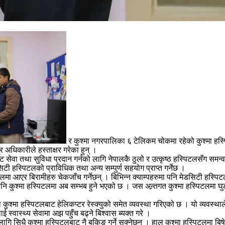
र कुश्मा नगरपालिका ६ टेलिकम चोकमा रहेको कुश्मा हस्
र अधिकारीले हस्ताक्षर गरेका हुन् ।
्ट सेवा तथा सुविधा प्रदान गर्नको लागि नेपालकै ठुलो र उत्कृष्ठ हस्पिटलसँग समन
िटी हस्पिटलको प्राविधिक तथा अन्य सम्पुर्ण सहयोग प्राप्त गर्नेछ ।
टलमा आएर बिरामीहरु चेकजाँच गर्नेछन् । बिभिन्न क्याम्पहरुमा पनि मेडसिटी हस्
पनि कुश्मा हस्पिटलमा अब सम्भब हुने भएको छ । जस अन्र्तगत कुश्मा हस्पिटलमा घुडा
ुश्मा हस्पिटलबाट हेलिकप्टर रेस्क्युको समेत व्यवस्था गरिएको छ । यो व्यवस्था
्वास्थ्य सेवामा अझ पहुँच बढ्ने बिश्वास ब्यक्त गरे ।
धै कुश्मा हस्पिटलबाट नै बुकिङ गर्ने सक्नेछन् । हाल कुश्मा हस्पिटलमा बिषेशज्ञ 