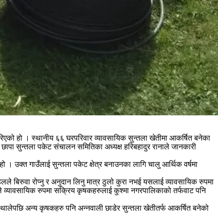
रिएको हो । स्थानीय ६६ घरपरिवार व्यावसायिक सुन्तला खेतीमा आकर्षित बनेका
छापा सुन्तला पकेट संचालन समितिका अध्यक्ष हरिबहादुर रानाले जानकारी
। उक्त गाउँलाई सुन्तला पकेट क्षेत्र बनाउनका लागि चालु आर्थिक वर्षमा
लले बिरुवा रोप्नु र अनुदान लिनु मात्र ठुलो कुरा नभई यसलाई व्यावसायिक रुपमा
 उहाँले व्यावसायिक रुपमा सक्रिय कृषकहरुलाई कुश्मा नगरपालिकाको तर्फवाट पनि
न थालेपछि अन्य कृषकहरु पनि अन्नवाली छाडेर सुन्तला खेतीतर्फ आकर्षित बनेको