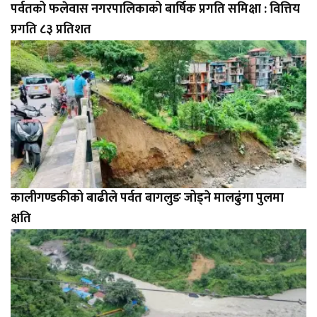
पर्वतको फलेवास नगरपालिकाको बार्षिक प्रगति समिक्षा : वित्तिय
प्रगति ८३ प्रतिशत
कालीगण्डकीको बाढीले पर्वत बागलुङ जोड्ने मालढुंगा पुलमा
क्षति