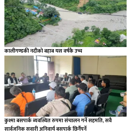
कालीगण्डकी नदीको बहाब यस वर्षकै उच्च
कुश्मा बसपार्क व्यवस्थित रुपमा संचालन गर्ने सहमति, सवै
सार्वजनिक सवारी अनिवार्य बसपार्क छिर्नैपर्ने