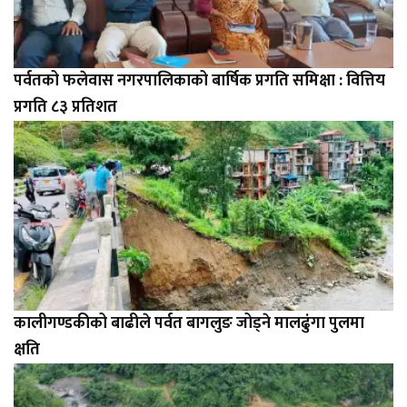
पर्वतको फलेवास नगरपालिकाको बार्षिक प्रगति समिक्षा : वित्तिय
प्रगति ८३ प्रतिशत
कालीगण्डकीको बाढीले पर्वत बागलुङ जोड्ने मालढुंगा पुलमा
क्षति