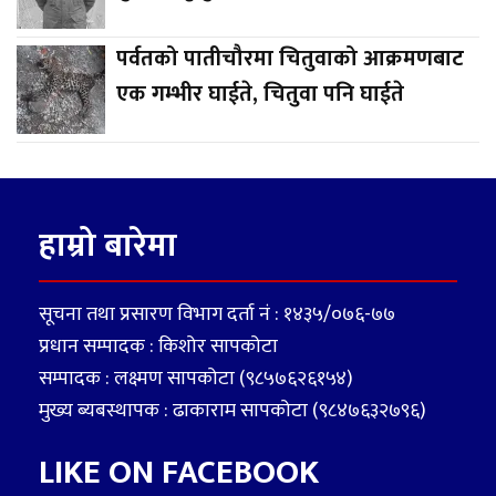
पर्वतको पातीचौरमा चितुवाको आक्रमणबाट
एक गम्भीर घाईते, चितुवा पनि घाईते
हाम्रो बारेमा
सूचना तथा प्रसारण विभाग दर्ता नं : १४३५/०७६-७७
प्रधान सम्पादक : किशोर सापकोटा
सम्पादक : लक्ष्मण सापकोटा (९८५७६२६१५४)
मुख्य ब्यबस्थापक : ढाकाराम सापकोटा (९८४७६३२७९६)
LIKE ON FACEBOOK