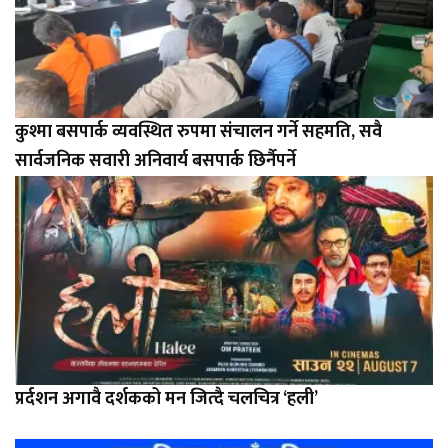
कुश्मा बसपार्क व्यवस्थित रुपमा संचालन गर्ने सहमति, सवै
सार्वजनिक सवारी अनिवार्य बसपार्क छिर्नैपर्ने
प्रर्दशन अगावै दर्शकको मन जित्दै चलचित्र ‘हली’