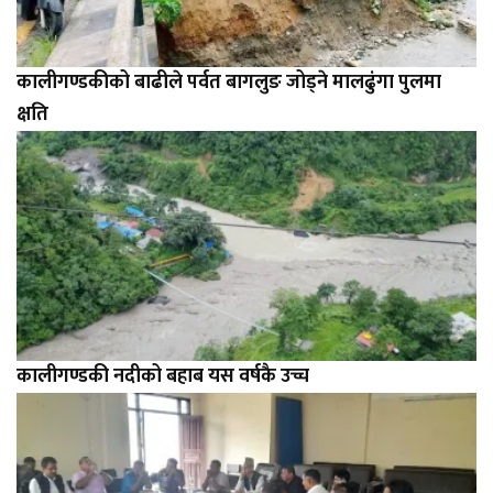
कालीगण्डकीको बाढीले पर्वत बागलुङ जोड्ने मालढुंगा पुलमा
क्षति
कालीगण्डकी नदीको बहाब यस वर्षकै उच्च