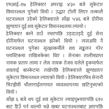
एमआई–१७ हेलिकप्टर अपराह्न ४ः३० बजे सुकेटार
विमानस्थल पुगेको थियो । उद्धार टोली लिएर तत्कालै
घटनास्थल उडेको हेलिकप्टरले साँझ ५ः४६ बजे डोरीमा
झुण्डाएर दुई शव सुकेटार विमानस्थलमा ल्यायो ।
हेलिकप्टर बस्ने ठाउँ नभएपछि उड्दाउड्दै दुई सेना
डोरीमार्फत घटनास्थल झरेको थियो । त्यसअघि नै
घटनास्थल पुगेका सुरक्षाकर्मीले शव सङ्कलन गरेर
प्लास्टिकमा राखिसकेका थिए । सेनाका तालीमप्राप्त
नायक प्रताप लामा र लेस नायक तेजव घलेले हुकमार्फत
शवलाई बास्केटमा राखेपछि हेलिकप्टरले झुण्ड्याएर
सुकेटार विमानस्थल ल्याएको थियो । हेलिकप्टरभित्र सेनानी
चिरञ्जीवी चौलागाईंलगायत व्यवस्थापनमा खटिनुभएको
थियो ।
साँझ ६ बजे थप दुई शव सुकेटार ल्याइपु¥याएपछि ६ः१०
बाट हिउँ पर्न थाल्यो भन्ने खबर घटनास्थलबाट आएपछि