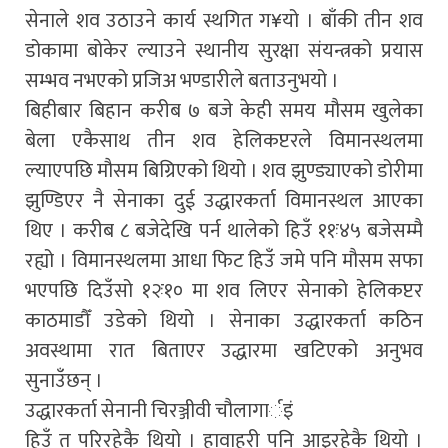
सेनाले शव उठाउने कार्य स्थगित ग¥यो । बाँकी तीन शव
डोकामा बोकेर ल्याउने स्थानीय सुरक्षा संयन्त्रको प्रयास
सम्भव नभएको प्रजिअ भण्डारीले बताउनुभयो ।
बिहीबार बिहान करीब ७ बजे केही समय मौसम खुलेका
बेला एकैसाथ तीन शव हेलिकप्टरले विमानस्थलमा
ल्याएपछि मौसम बिग्रिएको थियो । शव झुण्ड्याएको डोरीमा
झुण्डिएर नै सेनाका दुई उद्धारकर्ता विमानस्थल आएका
थिए । करीब ८ बजेदेखि पर्न थालेको हिउँ ११ः४५ बजेसम्मै
रह्यो । विमानस्थलमा आधा फिट हिउँ जमे पनि मौसम सफा
भएपछि दिउँसो १२ः१० मा शव लिएर सेनाको हेलिकप्टर
काठमाडौँ उडेको थियो । सेनाका उद्धारकर्ता कठिन
अवस्थामा रात बिताएर उद्धारमा खटिएको अनुभव
सुनाउँछन् ।
उद्धारकर्ता सेनानी चिरञ्जीवी चौलागार्इं
हिउँ त परिरहेकै थियो । हावाहुरी पनि आइरहेकै थियो ।