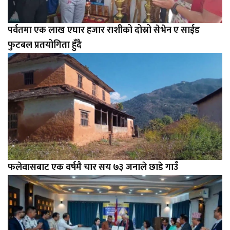
पर्वतमा एक लाख एघार हजार राशीको दोस्रो सेभेन ए साईड
फुटबल प्रतयोगिता हुँदै
फलेवासबाट एक वर्षमै चार सय ७३ जनाले छाडे गाउँ