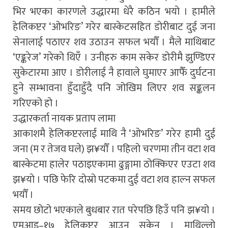
भिर भएका कारणले उद्धारमा धेरै कठिन भयो । हामीले
हेलिकप्टर ‘ओभरिङ’ गरेर बास्केटसहित डोरीबाट दुई जना
सेनालाई पठाएर शव उठाउन सफल भयौँ । मैले माथिबाट
‘एङ्करेज’ गरेको थिएँ । उनीहरु काम सकेर डोरीमै झुण्डिएर
सुकेटारमा आए । डोरीलाई नै हावाले घुमाएर आफैँ दुर्घटना
हुने सम्भावना हुँदाहुँदै पनि जोखिम लिएर शव सङ्कलन
गरिएको हो ।
उद्धारकर्ता नायक प्रताप लामा
आकाशमै हेलिकप्टरलाई माथि नै ‘ओभरिङ’ गरेर हामी दुई
जना (म र तेजव घले) झ¥यौँ । पहिलो चरणमा तीन वटा शव
बास्केटमा हालेर पठाइएकामा ढुङ्गामा ठोक्किएर एउटा शव
झ¥यो । पछि फेरि दोस्रो पटकमा दुई वटा शव हाल्न सफल
भयौँ ।
समय छोटो भएकाले बुधबार रात परेपछि हिउँ पनि झ¥यो ।
एमआइ–१७ हेलिकप्टर आउन सकेन । माथिल्लो