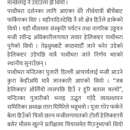
मान्छेलाई नै उडाउला झैँ थियो ।
पाथीभरा दर्शनका लागि आएका धेरै तीर्थयात्री बीचैबाट
फर्किएका थिए । महीनादिनदेखि नै सो क्षेत्र हिउँले ढाकेको
थियो । यही मौसममा संस्कृति पर्यटन तथा नागरिक उड्डयन
मन्त्री रवीन्द्र अधिकारीलगायत सवार हेलिकप्टर पाथीभरा
पुगेको थियो । तेह्रथुमबाटै काठमाडौँ जाने भनेर उडेको
हेलिकप्टर उडेपछि मात्रै पाथीभरा जाने निर्णय भएको
स्थानीय सुनाउँछन् ।
पाथीभरा मन्दिरका पुजारी डिल्ली आचार्यलाई मन्त्री आउने
कुरा केहीअघि मात्रै जानकारी आएको थियो । “जब
हेलिकप्टर ओर्लियो त्यसपछि हिउँ र हुरि बतास चल्यो”,
मन्दिरका पुजारीको भनाइ उद्धृत गर्र्दै व्यवस्थापन
समितिका अध्यक्ष तारा घिमिरेले भन्नुभयो । पूजा गरेर फर्कने
बेला हिउँको चिसो छल्न मन्त्रीलगायतको टोली हेलिकप्टरमै
बसेर मौसम खुल्ने प्रतीक्षामा चियासमेत पिउनुभएको थियो