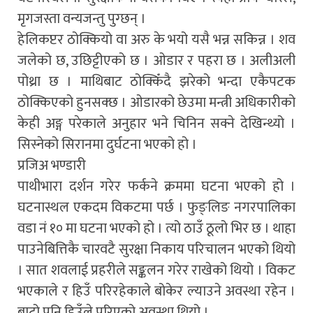
मृगजस्ता वन्यजन्तु पुग्छन् ।
हेलिकप्टर ठोक्कियो वा अरु के भयो यसै भन्न सकिन्न । शव
जलेको छ, उछिट्टीएको छ । ओडार र पहरा छ । अलीअली
पोथ्रा छ । माथिबाट ठोक्किँदै झरेको भन्दा एकैपटक
ठोक्किएको हुनसक्छ । ओडारको छेउमा मन्त्री अधिकारीको
केही अङ्ग परेकाले अनुहार भने चिनिन सक्ने देखिन्थ्यो ।
सिस्नेको सिरानमा दुर्घटना भएको हो ।
प्रजिअ भण्डारी
पाथीभारा दर्शन गरेर फर्कने क्रममा घटना भएको हो ।
घटनास्थल एकदम विकटमा पर्छ । फुङ्लिङ नगरपालिका
वडा नं १० मा घटना भएको हो । त्यो ठाउँ ठूलो भिर छ । थाहा
पाउनेबित्तिकै चारवटै सुरक्षा निकाय परिचालन भएको थियो
। सात शवलाई प्रहरीले सङ्कलन गरेर राखेको थियो । विकट
भएकाले र हिउँ परिरहेकाले बोकेर ल्याउने अवस्था रहेन ।
बाटो पनि हिउँले पुरिएको अवस्था थियो ।