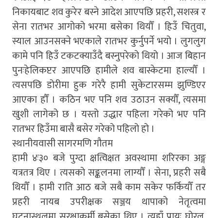
निकायबाट शव कुरेर बस्ने आदेश आएपछि प्रहरी, सशस्त्र र
सेना रातभर आगोको भरमा बसेका थियौँ । हिउँ चितुवा,
स्याल आउनसक्ने भएकाले रातभर कुर्नुपर्ने भयो । लुगलुग
कामे पनि हिउँ टकटक्याउँदै बस्नुपरेको थियो । आज बिहान
पुनःहेलिकप्टर आएपछि हामीले शव बास्केटमा हाल्यौँ ।
त्यसपछि डोरीमा हुक गरेरै हामी सुकेटारसम्म झुण्डिएर
आएका हौँ । कठिन भए पनि शव उठाउन सक्यौँ, त्यसमा
खुशी लागेको छ । यस्तो उद्धार पहिला गरेको भए पनि
रातभर हिउँमा बासै बसेर गरेको पहिलो हो ।
स्थानीयवासी सागरमणि गौतम
हामी ४ः३० बजे पुग्दा क्षत्विक्षत अवस्थामा शरिरका अङ्ग
यत्रतत्र थिए । त्यसको सङ्कलनमा लाग्यौँ । सेना, प्रहरी सबै
थियौँ । हामी राति आठ बजे सबै काम सकेर फर्कियौँ तर
प्रहरी नायब उपरीक्षक सञ्जय थापाको नेतृत्वमा
घटनास्थलमा सुरक्षाकर्मी बसेका थिए । त्यहाँ प्रायः घोरल,