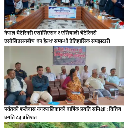
नेपाल भेटेरिनरी एसोसिएसन र एसियाली भेटेरिनरी
एसोसिएसनबीच ‘वन हेल्थ’ सम्बन्धी ऐतिहासिक समझदारी
पर्वतको फलेवास नगरपालिकाको बार्षिक प्रगति समिक्षा : वित्तिय
प्रगति ८३ प्रतिशत