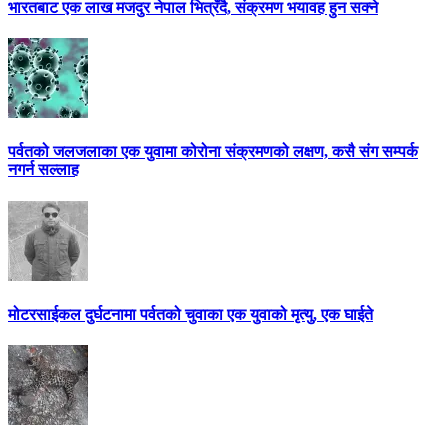
भारतबाट एक लाख मजदुर नेपाल भित्रँदै, संक्रमण भयावह हुन सक्ने
पर्वतको जलजलाका एक युवामा कोरोना संक्रमणको लक्षण, कसै संग सम्पर्क
नगर्न सल्लाह
मोटरसाईकल दुर्घटनामा पर्वतको चुवाका एक युवाको मृत्यु, एक घाईते