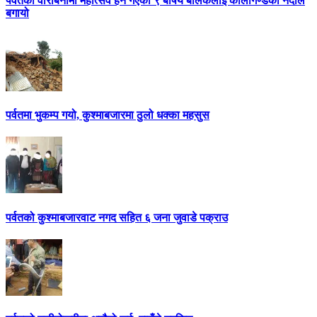
पर्वतको वारीबेनीमा महोत्सव हेर्न गएका ९ बर्षिय बालकलाई कालीगण्डकी नदीले
बगायो
पर्वतमा भुकम्प गयो, कुश्माबजारमा ठुलो धक्का महसुस
पर्वतको कुश्माबजारवाट नगद सहित ६ जना जुवाडे पक्राउ