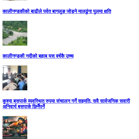
कालीगण्डकीको बाढीले पर्वत बागलुङ जोड्ने मालढुंगा पुलमा क्षति
कालीगण्डकी नदीको बहाब यस वर्षकै उच्च
कुश्मा बसपार्क व्यवस्थित रुपमा संचालन गर्ने सहमति, सवै सार्वजनिक सवारी
अनिवार्य बसपार्क छिर्नैपर्ने