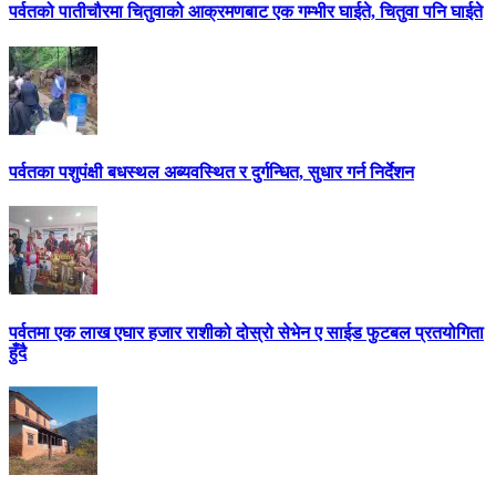
पर्वतको पातीचौरमा चितुवाको आक्रमणबाट एक गम्भीर घाईते, चितुवा पनि घाईते
पर्वतका पशुपंक्षी बधस्थल अब्यवस्थित र दुर्गन्धित, सुधार गर्न निर्देशन
पर्वतमा एक लाख एघार हजार राशीको दोस्रो सेभेन ए साईड फुटबल प्रतयोगिता
हुँदै