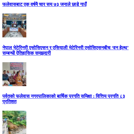
फलेवासबाट एक वर्षमै चार सय ७३ जनाले छाडे गाउँ
नेपाल भेटेरिनरी एसोसिएसन र एसियाली भेटेरिनरी एसोसिएसनबीच ‘वन हेल्थ’
सम्बन्धी ऐतिहासिक समझदारी
पर्वतको फलेवास नगरपालिकाको बार्षिक प्रगति समिक्षा : वित्तिय प्रगति ८३
प्रतिशत