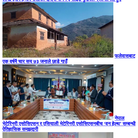
फलेवासबाट
एक वर्षमै चार सय ७३ जनाले छाडे गाउँ
नेपाल
भेटेरिनरी एसोसिएसन र एसियाली भेटेरिनरी एसोसिएसनबीच ‘वन हेल्थ’ सम्बन्धी
ऐतिहासिक समझदारी