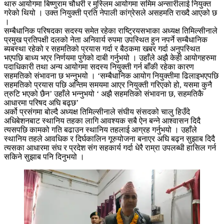
थारु आयोगमा बिष्णुराम चौधरी र मुस्लिम आयोगमा समिम अन्सारीलाई नियुक्त
गरेको थियो । उक्त नियुक्ती प्रति नेपाली कांग्रेसले असहमति राख्दै आएको छ
।
सम्बैधानिक परिषदका सदस्य समेत रहेका राष्ट्रियसभाका अध्यक्ष तिमिल्सीनाले
प्रमुख प्रतिपक्षी दलको नेता अनिवार्य रुपमा उपस्थित हुन नपर्ने सम्बैधानिक
ब्यबस्था रहेको र सहमतिको प्रयास गर्दा र बैठकमा खबर गर्दा अनुपस्थित
भएपछि बाध्य भएर निर्णयमा पुगेको दाबी गर्नुभयो । उहाँले अझै केही आयोगहरुमा
पदाधिकारी तथा अन्य आयोगमा सदस्य नियुक्ती गर्न बाँकी रहेका कारण
सहमतिको संभावना छ भन्नुभयो । ‘सम्बैधानिक आयोग नियुक्तीमा ढिलाइभएपछि
सहमतिको प्रयास पछि अन्तिम समयमा आएर नियुक्ती गरिएको हो, यसमा कुनै
त्रुटि भएको छैन’ उहाँले भन्नुभयो ‘ अझै सहमतिको संभावना छ, सहमतिकै
आधारमा परिषद अघि बढ्छ’
अर्को प्रसंगमा बोल्दै अध्यक्ष तिमिल्सीनाले संघीय संसदको चालु हिउँदे
अधिबेशनबाट स्थानिय तहका लागि आवश्यक सबै ऐन बन्ने आश्वासन दिदै
त्यसपछि कामको गति बढाउन स्थानिय तहलाई आग्रह गर्नुभयो । उहाँले
स्थानिय तहले आवधिक र दिर्घकालिन गूरुयोजना बनाएर अघि बढ्न सुझाब दिदै
त्यसका आधारमा संघ र प्रदेश संग सहकार्य गर्दा धेरै राम्रा उपलब्धी हासिल गर्न
सकिने सुझाब पनि दिनुभयो ।