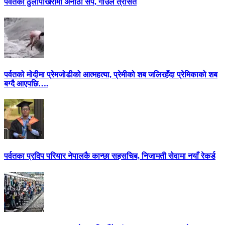
पर्वतको ठुलीपोखरीमा अनौठो सर्प, गाउँले त्रसित
पर्वतको मोदीमा प्रेमजोडीको आत्महत्या, प्रेमीको शब जलिरहँदा प्रेमिकाको शब
बग्दै आएपछि….
पर्वतका प्रदिप परियार नेपालकै कान्छा सहसचिब, निजामती सेवामा नयाँ रेकर्ड