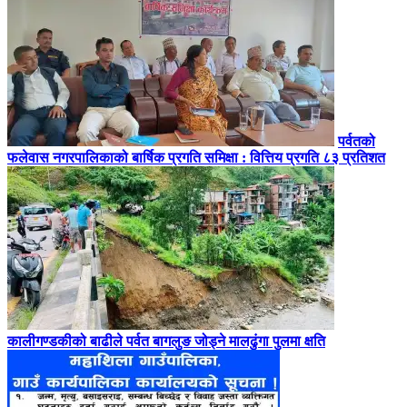
पर्वतको
फलेवास नगरपालिकाको बार्षिक प्रगति समिक्षा : वित्तिय प्रगति ८३ प्रतिशत
कालीगण्डकीको बाढीले पर्वत बागलुङ जोड्ने मालढुंगा पुलमा क्षति