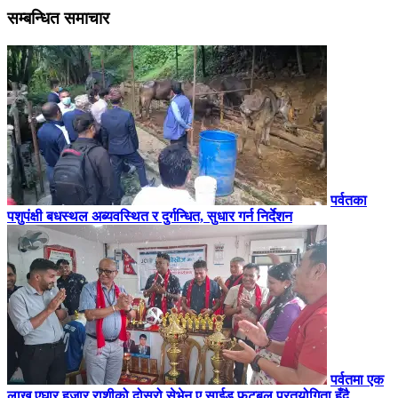
सम्बन्धित समाचार
पर्वतका
पशुपंक्षी बधस्थल अब्यवस्थित र दुर्गन्धित, सुधार गर्न निर्देशन
पर्वतमा एक
लाख एघार हजार राशीको दोस्रो सेभेन ए साईड फुटबल प्रतयोगिता हुँदै