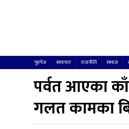
गृहपेज
समाचार
राजनीति
समाज
पर्वत आएका काँग
गलत कामका बिरु