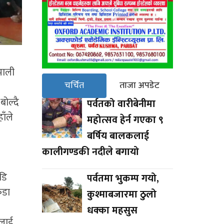
पाली
चर्चित
ताजा अपडेट
बोल्दै
पर्वतको वारीबेनीमा
ाँले
महोत्सव हेर्न गएका ९
बर्षिय बालकलाई
कालीगण्डकी नदीले बगायो
डि
पर्वतमा भुकम्प गयो,
कडा
कुश्माबजारमा ठुलो
धक्का महसुस
ालाई