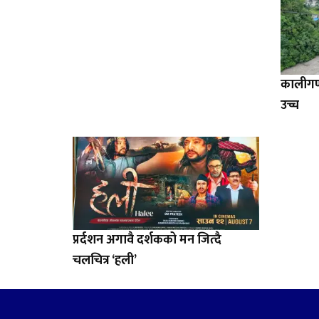
कालीगण्
उच्च
प्रर्दशन अगावै दर्शकको मन जित्दै
चलचित्र ‘हली’