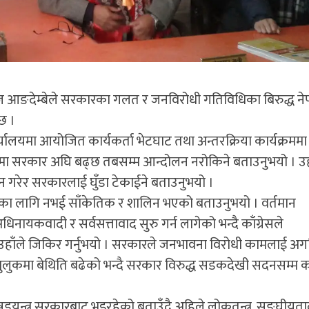
्मराज आङदेम्बेले सरकारका गलत र जनविरोधी गतिविधिका बिरुद्ध ने
 छ ।
र्यालयमा आयोजित कार्यकर्ता भेटघाट तथा अन्तरक्रिया कार्यक्रममा 
 सोचमा सरकार अघि बढ्छ तबसम्म आन्दोलन नरोकिने बताउनुभयो । उह
ेर सरकारलाई घुँडा टेकाईने बताउनुभयो ।
तनका लागि नभई साँकेतिक र शालिन भएको बताउनुभयो । वर्तमान
िनायकवादी र सर्वसत्तावाद सुरु गर्न लागेको भन्दै काँग्रेसले
उहाँले जिकिर गर्नुभयो । सरकारले जनभावना विरोधी कामलाई अग
था मुलुकमा बेथिति बढेको भन्दै सरकार विरुद्ध सडकदेखी सदनसम्म 
यन्त्र सरकारबाट भइरहेको बताउँदै अहिले लोकतन्त्र, सङ्घीयत