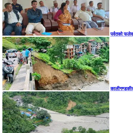
पर्वतको फलेव
कालीगण्डकीको 