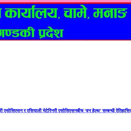
नरी एसोसिएसन र एसियाली भेटेरिनरी एसोसिएसनबीच ‘वन हेल्थ’ सम्बन्धी ऐतिहा