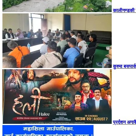
कालीगण्डकी 
कुश्मा बसपार्
प्रर्दशन अगा