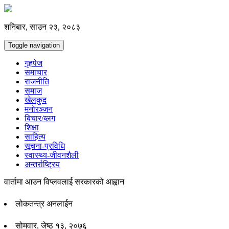
शनिबार, साउन २३, २०८३
Toggle navigation
गृहपेज
समाचार
राजनीति
समाज
खेलकुद
मनोरञ्जन
बिचार/ब्लग
शिक्षा
साहित्य
सूचना-प्रविधि
स्वास्थ्य-जीवनशैली
अन्तर्राष्ट्रिय
वार्तामा आउन विप्लवलाई सरकारको आह्वान
लोकतन्त्र अनलाईन
सोमवार, जेष्ठ १३, २०७६