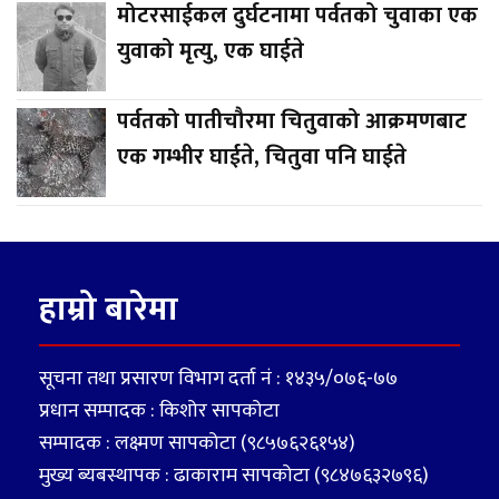
मोटरसाईकल दुर्घटनामा पर्वतको चुवाका एक
युवाको मृत्यु, एक घाईते
पर्वतको पातीचौरमा चितुवाको आक्रमणबाट
एक गम्भीर घाईते, चितुवा पनि घाईते
हाम्रो बारेमा
सूचना तथा प्रसारण विभाग दर्ता नं : १४३५/०७६-७७
प्रधान सम्पादक : किशोर सापकोटा
सम्पादक : लक्ष्मण सापकोटा (९८५७६२६१५४)
मुख्य ब्यबस्थापक : ढाकाराम सापकोटा (९८४७६३२७९६)