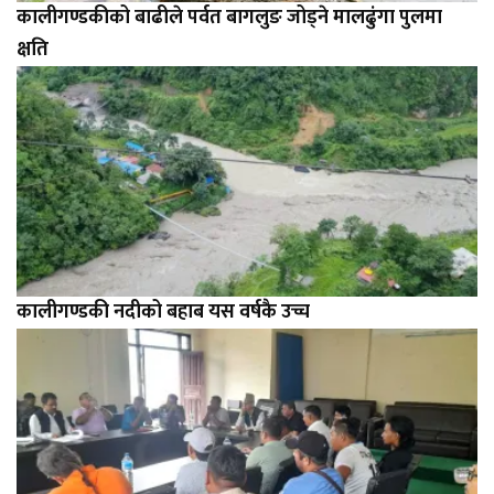
कालीगण्डकीको बाढीले पर्वत बागलुङ जोड्ने मालढुंगा पुलमा
क्षति
कालीगण्डकी नदीको बहाब यस वर्षकै उच्च