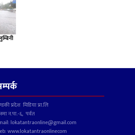
म्बिनी
म्पर्क
्डकी प्रदेश मिडिया प्रा.लि
स्मा न.पा.-६, पर्वत
mail: lokatantraonline@gmail.com
eb: www.lokatantraonlinecom