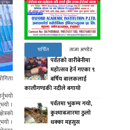
चर्चित
ताजा अपडेट
पर्वतको वारीबेनीमा
महोत्सव हेर्न गएका ९
योगिता
बर्षिय बालकलाई
कालीगण्डकी नदीले बगायो
्नुभयो
पर्वतमा भुकम्प गयो,
नुभयो ।
कुश्माबजारमा ठुलो
ेत्रको
ुभयो ।
धक्का महसुस