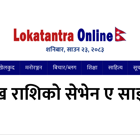
शनिबार, साउन २३, २०८३
खेलकुद
मनोरञ्जन
बिचार/ब्लग
शिक्षा
साहित्य
सूच
ख राशिको सेभेन ए स