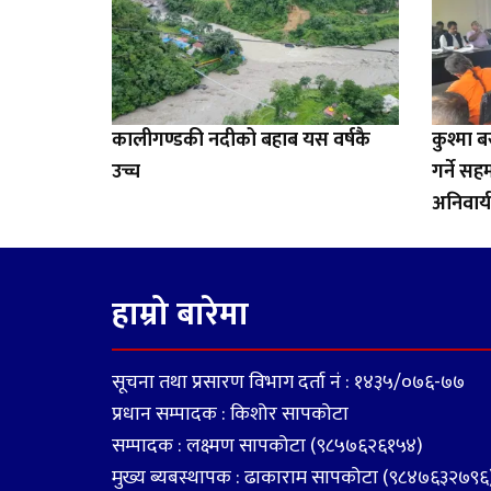
कालीगण्डकी नदीको बहाब यस वर्षकै
कुश्मा 
उच्च
गर्ने स
अनिवार्य 
हाम्रो बारेमा
सूचना तथा प्रसारण विभाग दर्ता नं : १४३५/०७६-७७
प्रधान सम्पादक : किशोर सापकोटा
सम्पादक : लक्ष्मण सापकोटा (९८५७६२६१५४)
मुख्य ब्यबस्थापक : ढाकाराम सापकोटा (९८४७६३२७९६