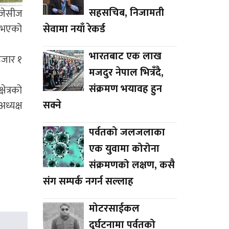
सहसचिब, निजामती
त जेसीज
सेवामा नयाँ रेकर्ड
नुभएको
भारतबाट एक लाख
हजार १
मजदुर नेपाल भित्रँदै,
संक्रमण भयावह हुन
ेत्रको
सक्ने
ध्यक्ष
पर्वतको जलजलाका
एक युवामा कोरोना
संक्रमणको लक्षण, कसै
संग सम्पर्क नगर्न सल्लाह
मोटरसाईकल
दुर्घटनामा पर्वतको