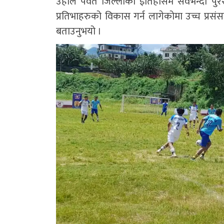
उहाँले पर्वत जिल्लाको इतिहासमै सवैभन्दा पु
प्रतिभाहरुको विकास गर्न लागेकोमा उच्च प्रसंसा ग
बताउनुभयो ।