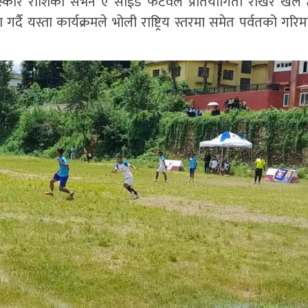
रस्कार राशिको सेभेन ए साईड फटवल प्रतियोगिता राखेर खेल क्ष
र्दै यस्ता कार्यक्रमले भोली राष्ट्रिय स्तरमा समेत पर्वतको गरिम