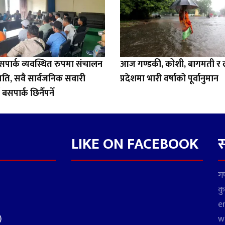
बसपार्क व्यवस्थित रुपमा संचालन
आज गण्डकी, कोशी, बागमती र लु
हमति, सवै सार्वजनिक सवारी
प्रदेशमा भारी वर्षाको पूर्वानुमान
बसपार्क छिर्नैपर्ने
LIKE ON FACEBOOK
स
गण
कु
e
)
w