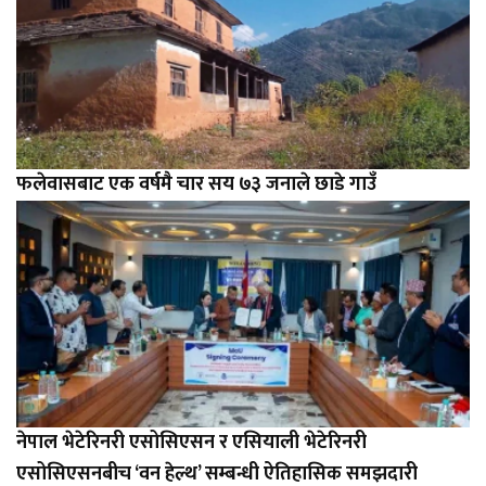
फलेवासबाट एक वर्षमै चार सय ७३ जनाले छाडे गाउँ
नेपाल भेटेरिनरी एसोसिएसन र एसियाली भेटेरिनरी
एसोसिएसनबीच ‘वन हेल्थ’ सम्बन्धी ऐतिहासिक समझदारी