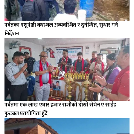
पर्वतका पशुपंक्षी बधस्थल अब्यवस्थित र दुर्गन्धित, सुधार गर्न
निर्देशन
पर्वतमा एक लाख एघार हजार राशीको दोस्रो सेभेन ए साईड
फुटबल प्रतयोगिता हुँदै