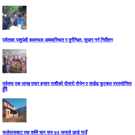
पर्वतका पशुपंक्षी बधस्थल अब्यवस्थित र दुर्गन्धित, सुधार गर्न निर्देशन
पर्वतमा एक लाख एघार हजार राशीको दोस्रो सेभेन ए साईड फुटबल प्रतयोगिता
हुँदै
फलेवासबाट एक वर्षमै चार सय ७३ जनाले छाडे गाउँ