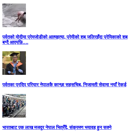
पर्वतको मोदीमा प्रेमजोडीको आत्महत्या, प्रेमीको शब जलिरहँदा प्रेमिकाको शब
बग्दै आएपछि….
पर्वतका प्रदिप परियार नेपालकै कान्छा सहसचिब, निजामती सेवामा नयाँ रेकर्ड
भारतबाट एक लाख मजदुर नेपाल भित्रँदै, संक्रमण भयावह हुन सक्ने