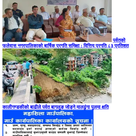
पर्वतको
फलेवास नगरपालिकाको बार्षिक प्रगति समिक्षा : वित्तिय प्रगति ८३ प्रतिशत
कालीगण्डकीको बाढीले पर्वत बागलुङ जोड्ने मालढुंगा पुलमा क्षति