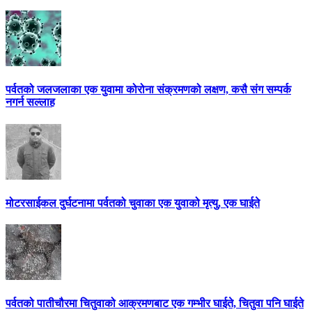
पर्वतको जलजलाका एक युवामा कोरोना संक्रमणको लक्षण, कसै संग सम्पर्क
नगर्न सल्लाह
मोटरसाईकल दुर्घटनामा पर्वतको चुवाका एक युवाको मृत्यु, एक घाईते
पर्वतको पातीचौरमा चितुवाको आक्रमणबाट एक गम्भीर घाईते, चितुवा पनि घाईते