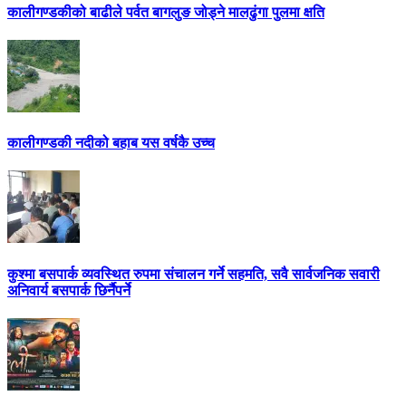
कालीगण्डकीको बाढीले पर्वत बागलुङ जोड्ने मालढुंगा पुलमा क्षति
कालीगण्डकी नदीको बहाब यस वर्षकै उच्च
कुश्मा बसपार्क व्यवस्थित रुपमा संचालन गर्ने सहमति, सवै सार्वजनिक सवारी
अनिवार्य बसपार्क छिर्नैपर्ने