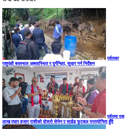
पर्वतका
पशुपंक्षी बधस्थल अब्यवस्थित र दुर्गन्धित, सुधार गर्न निर्देशन
पर्वतमा एक
लाख एघार हजार राशीको दोस्रो सेभेन ए साईड फुटबल प्रतयोगिता हुँदै