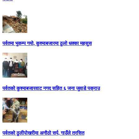
पर्वतमा भुकम्प गयो, कुश्माबजारमा ठुलो धक्का महसुस
पर्वतको कुश्माबजारवाट नगद सहित ६ जना जुवाडे पक्राउ
पर्वतको ठुलीपोखरीमा अनौठो सर्प, गाउँले त्रसित