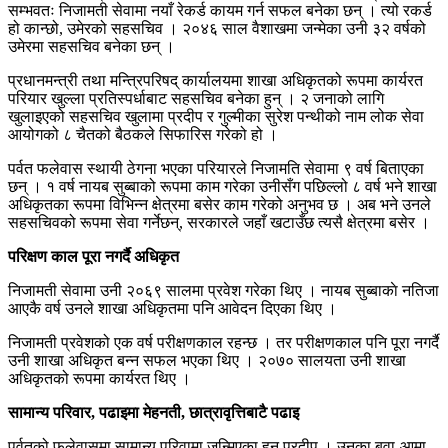
सम्भवतः निजामती सेवामा नयाँ रेकर्ड कायम गर्न सफल बनेका छन् । त्यो रकर्ड
हो कान्छो, उमेरको सहसचिव । २०४६ साल वैशाखमा जन्मेका उनी ३२ वर्षको
उमेरमा सहसचिव बनेका छन् ।
प्रधानमन्त्री तथा मन्त्रिपरिषद् कार्यालयमा शाखा अधिकृतको रूपमा कार्यरत
परियार खुल्ला प्रतिस्पर्धाबाट सहसचिव बनेका हुन् । २ जनाको लागि
खुलाइएको सहसचिव खुलामा प्रदीप र गुल्मीका सुरेश पन्थीको नाम लोक सेवा
आयोगको ८ चैतको बैठकले सिफारिस गरेको हो ।
पर्वत फलेवास स्थायी ठेगना भएका परियारले निजामति सेवामा ९ वर्ष बिताएका
छन् । १ वर्ष नायब सुब्बाको रूपमा काम गरेका उनीसँग पछिल्लो ८ वर्ष भने शाखा
अधिकृतका रूपमा विभिन्न क्षेत्रमा बसेर काम गरेको अनुभव छ । अब भने उनले
सहसचिवको रूपमा सेवा गर्नेछन्, सरकारले जहाँ खटाउँछ त्यसै क्षेत्रमा बसेर ।
परिक्षण काल पूरा नगर्दै अधिकृत
निजामती सेवामा उनी २०६९ सालमा प्रवेश गरेका थिए । नायब सुब्बाकाे नतिजा
आएकै वर्ष उनले शाखा अधिकृतमा पनि आवेदन दिएका थिए ।
निजामती प्रवेशको एक वर्ष परीक्षणकाल रहन्छ । तर परीक्षणकाल पनि पूरा नगर्दै
उनी शाखा अधिकृत बन्न सफल भएका थिए । २०७० सालयता उनी शाखा
अधिकृतको रूपमा कार्यरत थिए ।
सामान्य परिवार, पढाइमा मेहनती, छात्रावृत्तिबाटै पढाइ
पर्वतको फलेवासमा सामान्य परिवामा जन्मिएका हुन् प्रदीप । उनका बुवा-आमा