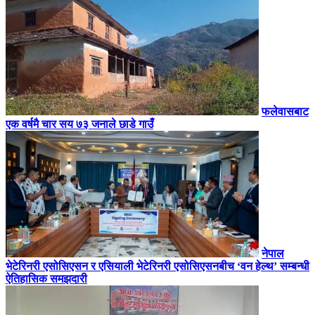
फलेवासबाट
एक वर्षमै चार सय ७३ जनाले छाडे गाउँ
नेपाल
भेटेरिनरी एसोसिएसन र एसियाली भेटेरिनरी एसोसिएसनबीच ‘वन हेल्थ’ सम्बन्धी
ऐतिहासिक समझदारी