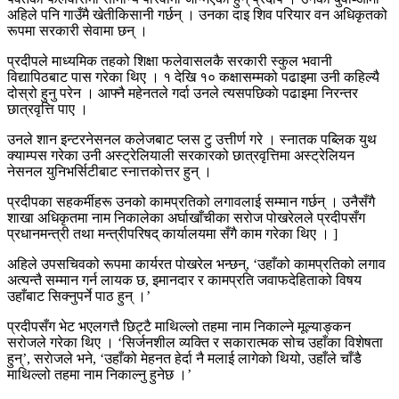
अहिले पनि गाउँमै खेतीकिसानी गर्छन् । उनका दाइ शिव परियार वन अधिकृतको
रूपमा सरकारी सेवामा छन् ।
प्रदीपले माध्यमिक तहको शिक्षा फलेवासलकै सरकारी स्कुल भवानी
विद्यापिठबाट पास गरेका थिए । १ देखि १० कक्षासम्मको पढाइमा उनी कहिल्यै
दोस्रो हुनु परेन । आफ्नै महेनतले गर्दा उनले त्यसपछिकाे पढाइमा निरन्तर
छात्रवृत्ति पाए ।
उनले शान इन्टरनेसनल कलेजबाट प्लस टु उत्तीर्ण गरे । स्नातक पब्लिक युथ
क्याम्पस गरेका उनी अस्ट्रेलियाली सरकारको छात्रवृत्तिमा अस्ट्रेलियन
नेसनल युनिभर्सिटीबाट स्नात्तकाेत्तर हुन् ।
प्रदीपका सहकर्मीहरू उनको कामप्रतिको लगावलाई सम्मान गर्छन् । उनैसँगै
शाखा अधिकृतमा नाम निकालेका अर्घाखाँचीका सरोज पोखरेलले प्रदीपसँग
प्रधानमन्त्री तथा मन्त्रीपरिषद् कार्यालयमा सँगै काम गरेका थिए । ]
अहिले उपसचिवको रूपमा कार्यरत पोखरेल भन्छन्, ‘उहाँको कामप्रतिको लगाव
अत्यन्तै सम्मान गर्न लायक छ, इमानदार र कामप्रति जवाफदेहिताको विषय
उहाँबाट सिक्नुपर्ने पाठ हुन् ।’
प्रदीपसँग भेट भएलगत्तै छिट्टै माथिल्लो तहमा नाम निकाल्ने मूल्याङ्कन
सरोजले गरेका थिए । ‘सिर्जनशील व्यक्ति र सकारात्मक सोच उहाँका विशेषता
हुन्’, सराेजले भने, ‘उहाँको मेहनत हेर्दा नै मलाई लागेको थियो, उहाँले चाँडै
माथिल्लो तहमा नाम निकाल्नु हुनेछ ।’