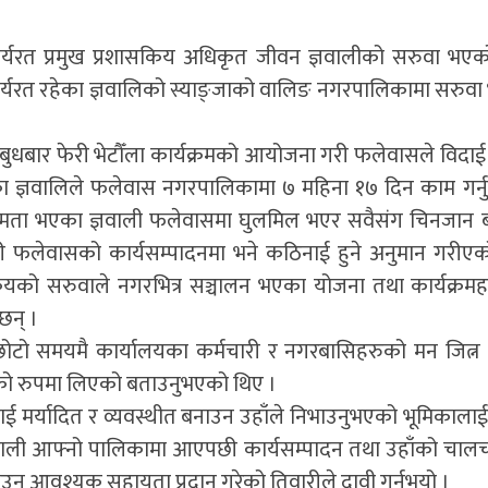
यरत प्रमुख प्रशासकिय अधिकृत जीवन ज्ञवालीको सरुवा भए
्यरत रहेका ज्ञवालिको स्याङ्जाको वालिङ नगरपालिकामा सरुव
बुधबार फेरी भेटौँला कार्यक्रमको आयोजना गरी फलेवासले विदाई
हेका ज्ञवालिले फलेवास नगरपालिकामा ७ महिना १७ दिन काम गर्
्यक्षमता भएका ज्ञवाली फलेवासमा घुलमिल भएर सवैसंग चिनजान 
ी फलेवासको कार्यसम्पादनमा भने कठिनाई हुने अनुमान गरीए
सकियको सरुवाले नगरभित्र सञ्चालन भएका योजना तथा कार्यक्रम
छन् ।
ीले छोटो समयमै कार्यालयका कर्मचारी र नगरबासिहरुको मन जित
यको रुपमा लिएको बताउनुभएको थिए ।
ई मर्यादित र व्यवस्थीत बनाउन उहाँले निभाउनुभएको भूमिकालाई
ा ज्ञवाली आफ्नो पालिकामा आएपछी कार्यसम्पादन तथा उहाँको चा
 आवश्यक सहायता प्रदान गरेको तिवारीले दावी गर्नुभयो ।