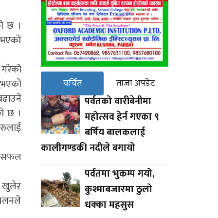
को छ ।
ा भएको
 गरेको
चर्चित
ताजा अपडेट
नुभएको
बढाउने
पर्वतको वारीबेनीमा
को छ ।
महोत्सव हेर्न गएका ९
हरुलाई
बर्षिय बालकलाई
कालीगण्डकी नदीले बगायो
्न सफल
पर्वतमा भुकम्प गयो,
 खुलेर
कुश्माबजारमा ठुलो
लचलनले
धक्का महसुस