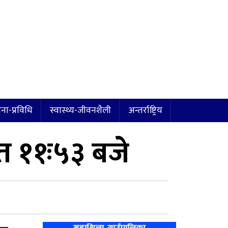
ना-प्रविधि
स्वास्थ्य-जीवनशैली
अन्तर्राष्ट्रिय
 ११ः५३ बजे