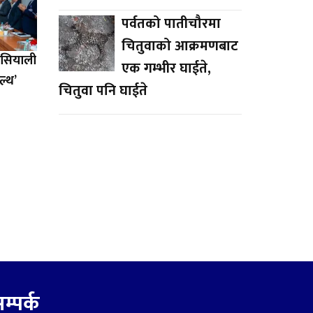
पर्वतको पातीचौरमा
चितुवाको आक्रमणबाट
एसियाली
एक गम्भीर घाईते,
ल्थ’
चितुवा पनि घाईते
म्पर्क