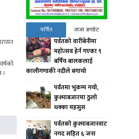
चर्चित
ताजा अपडेट
पर्वतको वारीबेनीमा
्थिरासन
महोत्सव हेर्न गएका ९
बर्षिय बालकलाई
वर्षको
कालीगण्डकी नदीले बगायो
छ ।
पर्वतमा भुकम्प गयो,
कुश्माबजारमा ठुलो
धक्का महसुस
पर्वतको कुश्माबजारवाट
नगद सहित ६ जना