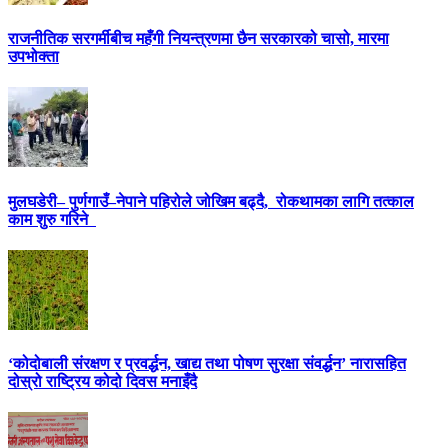
राजनीतिक सरगर्मीबीच महँगी नियन्त्रणमा छैन सरकारको चासो, मारमा
उपभोक्ता
मुलघडेरी– पुर्णगाउँ–नेपाने पहिरोले जोखिम बढ्दै, रोकथामका लागि तत्काल
काम शुरु गरिने
‘कोदोबाली संरक्षण र प्रवर्द्धन, खाद्य तथा पोषण सुरक्षा संवर्द्धन’ नारासहित
दोस्रो राष्ट्रिय कोदो दिवस मनाइँदै