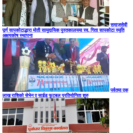
समाजसेवी
पूर्ण सापकोटाद्धारा मोती सामुदायिक पुस्तकालयमा स्व. गिता सापकोटा स्मृति
अक्षयकोष स्थापना
पर्वतमा एक
लाख राशिको सेभेन ए साईड फुटबल प्रतियोगिता शुरु