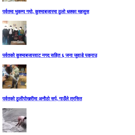
पर्वतमा भुकम्प गयो, कुश्माबजारमा ठुलो धक्का महसुस
पर्वतको कुश्माबजारवाट नगद सहित ६ जना जुवाडे पक्राउ
पर्वतको ठुलीपोखरीमा अनौठो सर्प, गाउँले त्रसित