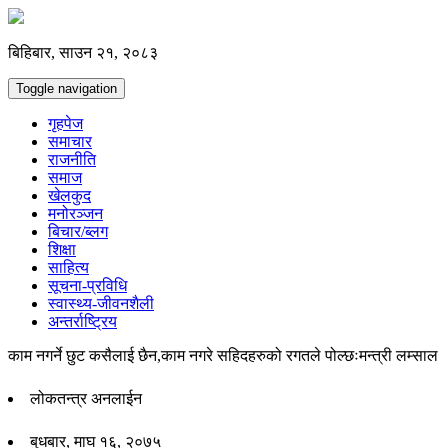
बिहिबार, साउन २१, २०८३
Toggle navigation
गृहपेज
समाचार
राजनीति
समाज
खेलकुद
मनोरञ्जन
बिचार/ब्लग
शिक्षा
साहित्य
सूचना-प्रविधि
स्वास्थ्य-जीवनशैली
अन्तर्राष्ट्रिय
काम नगर्ने छुट कसैलाई छैन,काम नगरे सहिदहरुको रगतले पोल्छःमन्त्री लम्साल
लोकतन्त्र अनलाईन
बुधबार, माघ १६, २०७५