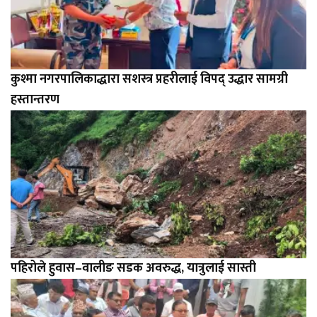
कुश्मा नगरपालिकाद्धारा सशस्त्र प्रहरीलाई विपद् उद्धार सामग्री
हस्तान्तरण
पहिरोले हुवास–वालीङ सडक अवरुद्ध, यात्रुलाई सास्ती