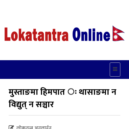
Toggle
navigat
मुस्ताङमा हिमपात ः थासाङमा न
विद्युत् न सञ्चार
लोकतन्त्र अनलाईन