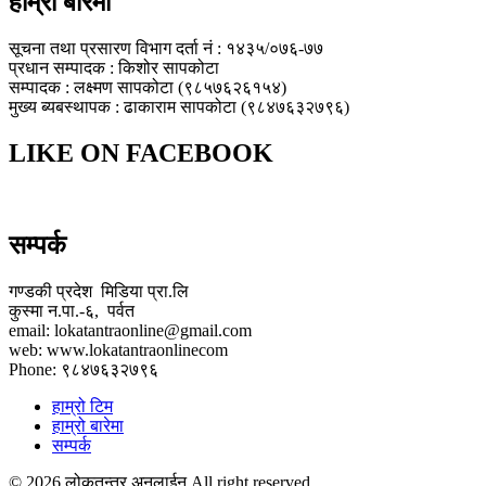
हाम्रो बारेमा
सूचना तथा प्रसारण विभाग दर्ता नं : १४३५/०७६-७७
प्रधान सम्पादक : किशोर सापकोटा
सम्पादक : लक्ष्मण सापकोटा (९८५७६२६१५४)
मुख्य ब्यबस्थापक : ढाकाराम सापकोटा (९८४७६३२७९६)
LIKE ON FACEBOOK
सम्पर्क
गण्डकी प्रदेश मिडिया प्रा.लि
कुस्मा न.पा.-६, पर्वत
email: lokatantraonline@gmail.com
web: www.lokatantraonlinecom
Phone: ९८४७६३२७९६
हाम्रो टिम
हाम्रो बारेमा
सम्पर्क
© 2026 लोकतन्त्र अनलाईन All right reserved