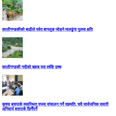
कालीगण्डकीको बाढीले पर्वत बागलुङ जोड्ने मालढुंगा पुलमा क्षति
कालीगण्डकी नदीको बहाब यस वर्षकै उच्च
कुश्मा बसपार्क व्यवस्थित रुपमा संचालन गर्ने सहमति, सवै सार्वजनिक सवारी
अनिवार्य बसपार्क छिर्नैपर्ने