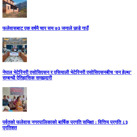
फलेवासबाट एक वर्षमै चार सय ७३ जनाले छाडे गाउँ
नेपाल भेटेरिनरी एसोसिएसन र एसियाली भेटेरिनरी एसोसिएसनबीच ‘वन हेल्थ’
सम्बन्धी ऐतिहासिक समझदारी
पर्वतको फलेवास नगरपालिकाको बार्षिक प्रगति समिक्षा : वित्तिय प्रगति ८३
प्रतिशत