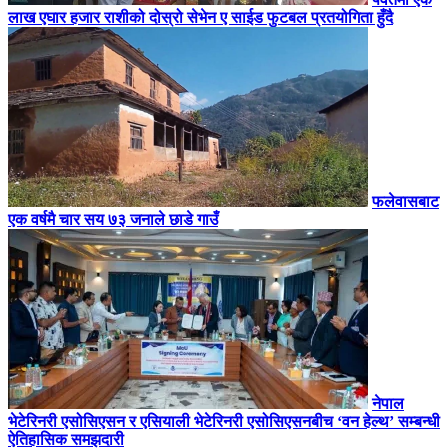
लाख एघार हजार राशीको दोस्रो सेभेन ए साईड फुटबल प्रतयोगिता हुँदै
फलेवासबाट
एक वर्षमै चार सय ७३ जनाले छाडे गाउँ
नेपाल
भेटेरिनरी एसोसिएसन र एसियाली भेटेरिनरी एसोसिएसनबीच ‘वन हेल्थ’ सम्बन्धी
ऐतिहासिक समझदारी