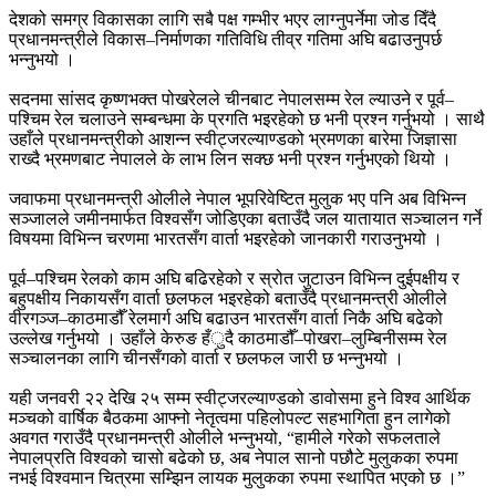
देशको समग्र विकासका लागि सबै पक्ष गम्भीर भएर लाग्नुपर्नेमा जोड दिँदै
प्रधानमन्त्रीले विकास–निर्माणका गतिविधि तीव्र गतिमा अघि बढाउनुपर्छ
भन्नुभयो ।
सदनमा सांसद कृष्णभक्त पोखरेलले चीनबाट नेपालसम्म रेल ल्याउने र पूर्व–
पश्चिम रेल चलाउने सम्बन्धमा के प्रगति भइरहेको छ भनी प्रश्न गर्नुभयो । साथै
उहाँले प्रधानमन्त्रीको आशन्न स्वीट्जरल्याण्डको भ्रमणका बारेमा जिज्ञासा
राख्दै भ्रमणबाट नेपालले के लाभ लिन सक्छ भनी प्रश्न गर्नुभएको थियो ।
जवाफमा प्रधानमन्त्री ओलीले नेपाल भूपरिवेष्टित मुलुक भए पनि अब विभिन्न
सञ्जालले जमीनमार्फत विश्वसँग जोडिएका बताउँदै जल यातायात सञ्चालन गर्ने
विषयमा विभिन्न चरणमा भारतसँग वार्ता भइरहेको जानकारी गराउनुभयो ।
पूर्व–पश्चिम रेलको काम अघि बढिरहेको र स्रोत जुटाउन विभिन्न दुईपक्षीय र
बहुपक्षीय निकायसँग वार्ता छलफल भइरहेको बताउँदै प्रधानमन्त्री ओलीले
वीरगञ्ज–काठमाडौँ रेलमार्ग अघि बढाउन भारतसँग वार्ता निकै अघि बढेको
उल्लेख गर्नुभयो । उहाँले केरुङ हँुदै काठमाडौँ–पोखरा–लुम्बिनीसम्म रेल
सञ्चालनका लागि चीनसँगको वार्ता र छलफल जारी छ भन्नुभयो ।
यही जनवरी २२ देखि २५ सम्म स्वीट्जरल्याण्डको डावोसमा हुने विश्व आर्थिक
मञ्चको वार्षिक बैठकमा आफ्नो नेतृत्वमा पहिलोपल्ट सहभागिता हुन लागेको
अवगत गराउँदै प्रधानमन्त्री ओलीले भन्नुभयो, “हामीले गरेको सफलताले
नेपालप्रति विश्वको चासो बढेको छ, अब नेपाल सानो पछौटे मुलुकका रुपमा
नभई विश्वमान चित्रमा सम्झिन लायक मुलुकका रुपमा स्थापित भएको छ ।”