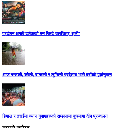
प्रर्दशन अगावै दर्शकको मन जित्दै चलचित्र ‘हली’
आज गण्डकी, कोशी, बागमती र लुम्बिनी प्रदेशमा भारी वर्षाको पूर्वानुमान
हिमाल र तराईमा ज्यान गुमाएहरुको सम्झनामा कुश्मामा दीप प्रज्वलन