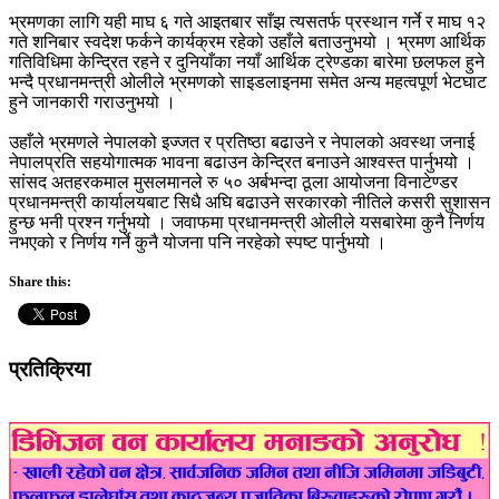
भ्रमणका लागि यही माघ ६ गते आइतबार साँझ त्यसतर्फ प्रस्थान गर्ने र माघ १२
गते शनिबार स्वदेश फर्कने कार्यक्रम रहेको उहाँले बताउनुभयो । भ्रमण आर्थिक
गतिविधिमा केन्द्रित रहने र दुनियाँका नयाँ आर्थिक ट्रेण्डका बारेमा छलफल हुने
भन्दै प्रधानमन्त्री ओलीले भ्रमणको साइडलाइनमा समेत अन्य महत्वपूर्ण भेटघाट
हुने जानकारी गराउनुभयो ।
उहाँले भ्रमणले नेपालको इज्जत र प्रतिष्ठा बढाउने र नेपालको अवस्था जनाई
नेपालप्रति सहयोगात्मक भावना बढाउन केन्द्रित बनाउने आश्वस्त पार्नुभयो ।
सांसद अतहरकमाल मुसलमानले रु ५० अर्बभन्दा ठूला आयोजना विनाटेण्डर
प्रधानमन्त्री कार्यालयबाट सिधै अघि बढाउने सरकारको नीतिले कसरी सुशासन
हुन्छ भनी प्रश्न गर्नुभयो । जवाफमा प्रधानमन्त्री ओलीले यसबारेमा कुनै निर्णय
नभएको र निर्णय गर्ने कुनै योजना पनि नरहेको स्पष्ट पार्नुभयो ।
Share this:
प्रतिक्रिया