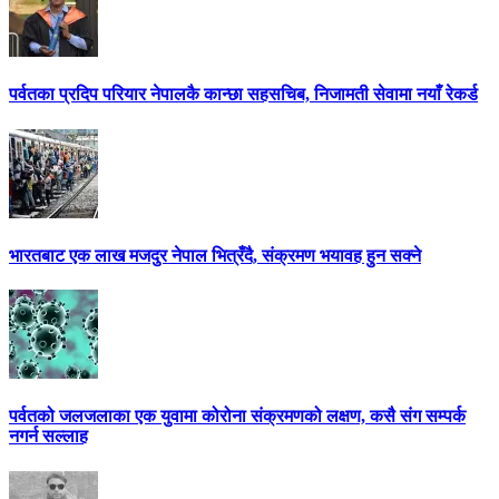
पर्वतका प्रदिप परियार नेपालकै कान्छा सहसचिब, निजामती सेवामा नयाँ रेकर्ड
भारतबाट एक लाख मजदुर नेपाल भित्रँदै, संक्रमण भयावह हुन सक्ने
पर्वतको जलजलाका एक युवामा कोरोना संक्रमणको लक्षण, कसै संग सम्पर्क
नगर्न सल्लाह