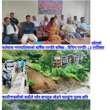
पर्वतको
फलेवास नगरपालिकाको बार्षिक प्रगति समिक्षा : वित्तिय प्रगति ८३ प्रतिशत
कालीगण्डकीको बाढीले पर्वत बागलुङ जोड्ने मालढुंगा पुलमा क्षति