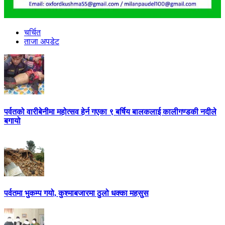
चर्चित
ताजा अपडेट
पर्वतको वारीबेनीमा महोत्सव हेर्न गएका ९ बर्षिय बालकलाई कालीगण्डकी नदीले
बगायो
पर्वतमा भुकम्प गयो, कुश्माबजारमा ठुलो धक्का महसुस