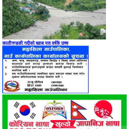
कालीगण्डकी नदीको बहाब यस वर्षकै उच्च