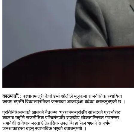
काठमाडौँ, :
प्रधानमन्त्री केपी शर्मा ओलीले मुलुकमा राजनीतिक स्थायित्व
कायम भएसँगै विकासप्रतिका जनताका आकाङ्क्षा बढेका बताउनुभएको छ ।
प्रतिनिधिसभाको आजको बैठकमा ‘प्रधानमन्त्रीसँग सांसदको प्रश्नोत्तर’
कालमा उहाँले राजनीतिक परिवर्तनपछि सङ्घीय लोकतान्त्रिक गणतन्त्र,
समावेशी संविधानजस्ता ऐतिहासिक उपलब्धि हासिल भएको सन्दर्भमा
जनआकाङ्क्षा बढ्नु स्वाभाविक भएको बताउनुभयो ।