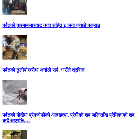
पर्वतको कुश्माबजारवाट नगद सहित ६ जना जुवाडे पक्राउ
पर्वतको ठुलीपोखरीमा अनौठो सर्प, गाउँले त्रसित
पर्वतको मोदीमा प्रेमजोडीको आत्महत्या, प्रेमीको शब जलिरहँदा प्रेमिकाको शब
बग्दै आएपछि….