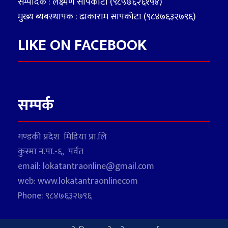
सम्पादक : लक्ष्मण सापकोटा (९८५७६२६१५४)
मुख्य ब्यबस्थापक : ढाकाराम सापकोटा (९८४७६३२७९६)
LIKE ON FACEBOOK
सम्पर्क
गण्डकी प्रदेश मिडिया प्रा.लि
कुस्मा न.पा.-६, पर्वत
email: lokatantraonline@gmail.com
web: www.lokatantraonlinecom
Phone: ९८४७६३२७९६