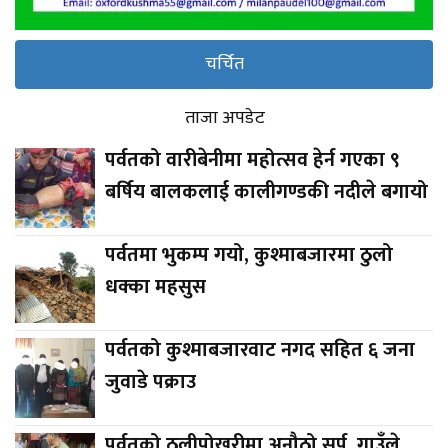
चर्चित
ताजा अपडेट
पर्वतको वारीबेनीमा महोत्सव हेर्न गएका ९
बर्षिय बालकलाई कालीगण्डकी नदीले बगायो
पर्वतमा भुकम्प गयो, कुश्माबजारमा ठुलो
धक्का महसुस
पर्वतको कुश्माबजारवाट नगद सहित ६ जना
जुवाडे पक्राउ
पर्वतको ठुलीपोखरीमा अनौठो सर्प, गाउँले