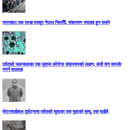
भारतबाट एक लाख मजदुर नेपाल भित्रँदै, संक्रमण भयावह हुन सक्ने
पर्वतको जलजलाका एक युवामा कोरोना संक्रमणको लक्षण, कसै संग सम्पर्क
नगर्न सल्लाह
मोटरसाईकल दुर्घटनामा पर्वतको चुवाका एक युवाको मृत्यु, एक घाईते