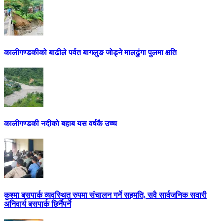
कालीगण्डकीको बाढीले पर्वत बागलुङ जोड्ने मालढुंगा पुलमा क्षति
कालीगण्डकी नदीको बहाब यस वर्षकै उच्च
कुश्मा बसपार्क व्यवस्थित रुपमा संचालन गर्ने सहमति, सवै सार्वजनिक सवारी
अनिवार्य बसपार्क छिर्नैपर्ने