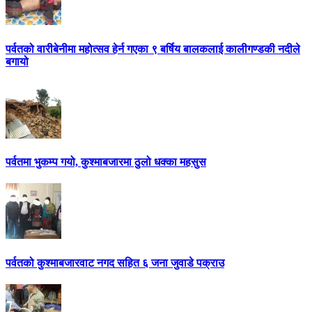
पर्वतको वारीबेनीमा महोत्सव हेर्न गएका ९ बर्षिय बालकलाई कालीगण्डकी नदीले
बगायो
पर्वतमा भुकम्प गयो, कुश्माबजारमा ठुलो धक्का महसुस
पर्वतको कुश्माबजारवाट नगद सहित ६ जना जुवाडे पक्राउ