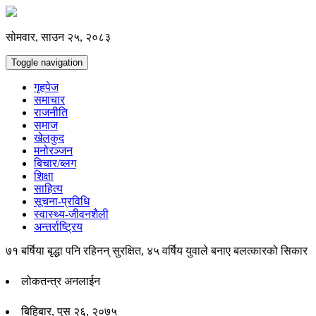
सोमवार, साउन २५, २०८३
Toggle navigation
गृहपेज
समाचार
राजनीति
समाज
खेलकुद
मनोरञ्जन
बिचार/ब्लग
शिक्षा
साहित्य
सूचना-प्रविधि
स्वास्थ्य-जीवनशैली
अन्तर्राष्ट्रिय
७१ बर्षिया बृद्धा पनि रहिनन् सुरक्षित, ४५ वर्षिय युवाले बनाए बलत्कारको सिकार
लोकतन्त्र अनलाईन
बिहिबार, पुस २६, २०७५