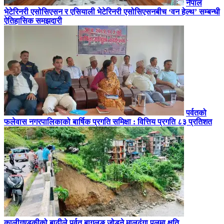
नेपाल
भेटेरिनरी एसोसिएसन र एसियाली भेटेरिनरी एसोसिएसनबीच ‘वन हेल्थ’ सम्बन्धी
ऐतिहासिक समझदारी
पर्वतको
फलेवास नगरपालिकाको बार्षिक प्रगति समिक्षा : वित्तिय प्रगति ८३ प्रतिशत
कालीगण्डकीको बाढीले पर्वत बागलुङ जोड्ने मालढुंगा पुलमा क्षति