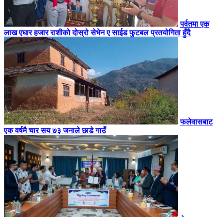
पर्वतमा एक
लाख एघार हजार राशीको दोस्रो सेभेन ए साईड फुटबल प्रतयोगिता हुँदै
फलेवासबाट
एक वर्षमै चार सय ७३ जनाले छाडे गाउँ