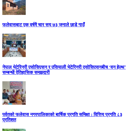
फलेवासबाट एक वर्षमै चार सय ७३ जनाले छाडे गाउँ
नेपाल भेटेरिनरी एसोसिएसन र एसियाली भेटेरिनरी एसोसिएसनबीच ‘वन हेल्थ’
सम्बन्धी ऐतिहासिक समझदारी
पर्वतको फलेवास नगरपालिकाको बार्षिक प्रगति समिक्षा : वित्तिय प्रगति ८३
प्रतिशत