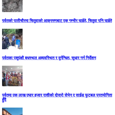
पर्वतको पातीचौरमा चितुवाको आक्रमणबाट एक गम्भीर घाईते, चितुवा पनि घाईते
पर्वतका पशुपंक्षी बधस्थल अब्यवस्थित र दुर्गन्धित, सुधार गर्न निर्देशन
पर्वतमा एक लाख एघार हजार राशीको दोस्रो सेभेन ए साईड फुटबल प्रतयोगिता
हुँदै