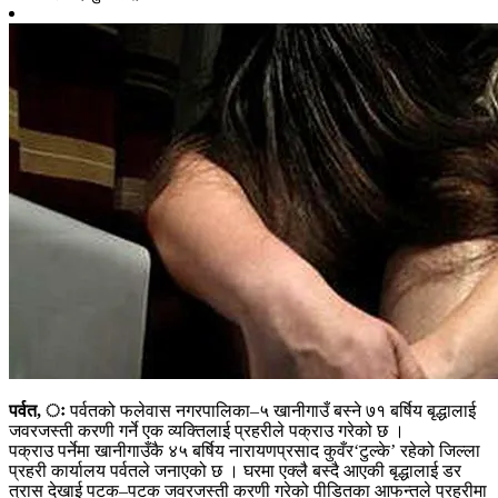
पर्वत, ः
पर्वतको फलेवास नगरपालिका–५ खानीगाउँ बस्ने ७१ बर्षिय बृद्धालाई
जवरजस्ती करणी गर्ने एक व्यक्तिलाई प्रहरीले पक्राउ गरेको छ ।
पक्राउ पर्नेमा खानीगाउँकै ४५ बर्षिय नारायणप्रसाद कुवँर‘टुल्के’ रहेको जिल्ला
प्रहरी कार्यालय पर्वतले जनाएको छ । घरमा एक्लै बस्दै आएकी बृद्धालाई डर
त्रास देखाई पटक–पटक जवरजस्ती करणी गरेको पीडितका आफन्तले प्रहरीमा