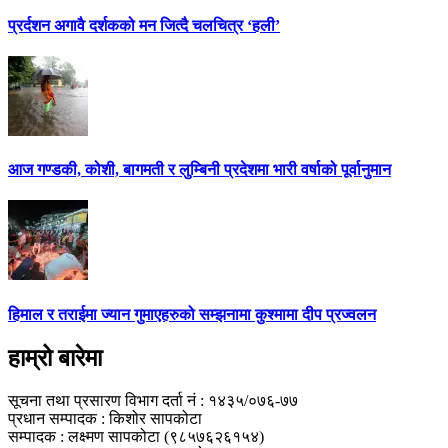
प्रर्दशन अगावै दर्शकको मन जित्दै चलचित्र ‘हली’
आज गण्डकी, कोशी, बागमती र लुम्बिनी प्रदेशमा भारी वर्षाको पूर्वानुमान
हिमाल र तराईमा ज्यान गुमाएहरुको सम्झनामा कुश्मामा दीप प्रज्वलन
हाम्रो बारेमा
सूचना तथा प्रसारण विभाग दर्ता नं : १४३५/०७६-७७
प्रधान सम्पादक : किशोर सापकोटा
सम्पादक : लक्ष्मण सापकोटा (९८५७६२६१५४)