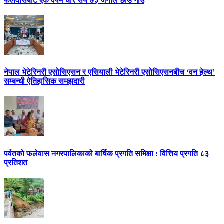
फलेवासबाट एक वर्षमै चार सय ७३ जनाले छाडे गाउँ
नेपाल भेटेरिनरी एसोसिएसन र एसियाली भेटेरिनरी एसोसिएसनबीच ‘वन हेल्थ’
सम्बन्धी ऐतिहासिक समझदारी
पर्वतको फलेवास नगरपालिकाको बार्षिक प्रगति समिक्षा : वित्तिय प्रगति ८३
प्रतिशत