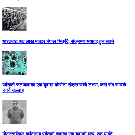
भारतबाट एक लाख मजदुर नेपाल भित्रँदै, संक्रमण भयावह हुन सक्ने
पर्वतको जलजलाका एक युवामा कोरोना संक्रमणको लक्षण, कसै संग सम्पर्क
नगर्न सल्लाह
मोटरसाईकल दुर्घटनामा पर्वतको चुवाका एक युवाको मृत्यु, एक घाईते