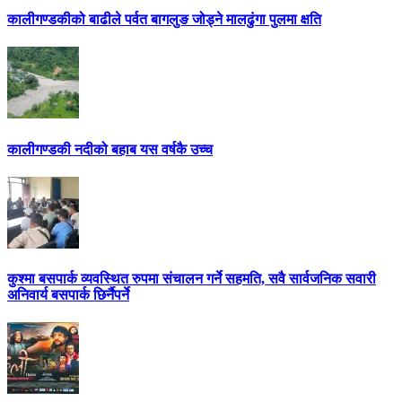
कालीगण्डकीको बाढीले पर्वत बागलुङ जोड्ने मालढुंगा पुलमा क्षति
कालीगण्डकी नदीको बहाब यस वर्षकै उच्च
कुश्मा बसपार्क व्यवस्थित रुपमा संचालन गर्ने सहमति, सवै सार्वजनिक सवारी
अनिवार्य बसपार्क छिर्नैपर्ने