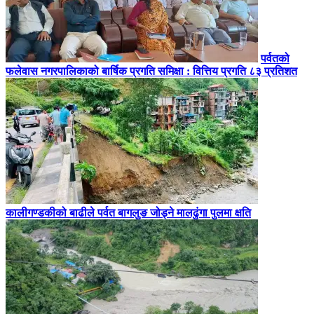
पर्वतको
फलेवास नगरपालिकाको बार्षिक प्रगति समिक्षा : वित्तिय प्रगति ८३ प्रतिशत
कालीगण्डकीको बाढीले पर्वत बागलुङ जोड्ने मालढुंगा पुलमा क्षति