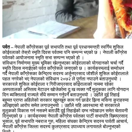
पर्वत –
नेपाली काँग्रेसका पूर्व सभापति तथा पूर्व प्रधानमन्त्री स्वर्गिय शुसिल
कोईरलाको तेस्रो स्मृति दिवस पर्वतमा पनि सम्पन्न भएको छ । नेपाली काँग्रेस
पर्वतको आयोजनामा स्मृति सभा सम्पन्न भएको हो ।
संविधान निर्माणमा मुख्य भूमिका खेल्नुभएका कोईरालाको योगदानको चर्चा गर्दै
स्मृति दिवस मनाईएको पर्वत काँग्रेसले जनाएको छ । कार्यक्रमलाई सम्वोधन
गर्दै नेपाली काँग्रेसका केन्द्रिय सदस्य अर्जुनप्रसाद जोशीले शुसिल कोईरालाले
पहल नगरेको भए नेपालको संविधान २०७२ ले पुर्णता नपाउने बताउनुभयो ।
सरकारले शुसिल कोईराला र गिरीजाप्रसाद कोईरालाको नाममा रहेका
अस्पतालको अस्तित्व मेटाउन खोजेकोमा दुःख व्यक्त गर्दै मुलुकका लागि योगदान
दिन ब्यक्तिलाई राज्यले सँधै सम्मान गर्नुपर्ने बताउनुभयो । उहाँले दुई तिहाई
बहुमत प्राप्त अहिलेको सरकार खुरुखुरु काम गर्न छाडेर झिना मसिना कुराहरुमा
अल्झिएको आरोप समेत लगाउनुभयो । उहाँले यहि अवस्थामा यो सरकारले
मुलुकको विकास गर्न नसक्ने बताउँदै दुई तिहाईको दम्भ नदेखाउन समेत चेतावनी
दिनुभएको छ । कार्यक्रममा नेपाली काँग्रेस पर्वतका पार्टी सभापति खिमप्रसाद
भुसाल, पूर्व सभापति नबराज गुरु, महिला संघका केन्द्रिय सदस्य पार्वती आचार्य,
नेपाली काँग्रेस जिल्ला सदस्य कुलप्रसाद उपाध्याय लगायतले बोल्नुभएको
थियो ।