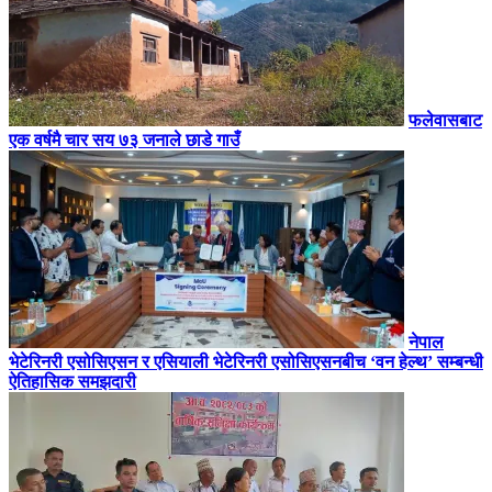
फलेवासबाट
एक वर्षमै चार सय ७३ जनाले छाडे गाउँ
नेपाल
भेटेरिनरी एसोसिएसन र एसियाली भेटेरिनरी एसोसिएसनबीच ‘वन हेल्थ’ सम्बन्धी
ऐतिहासिक समझदारी