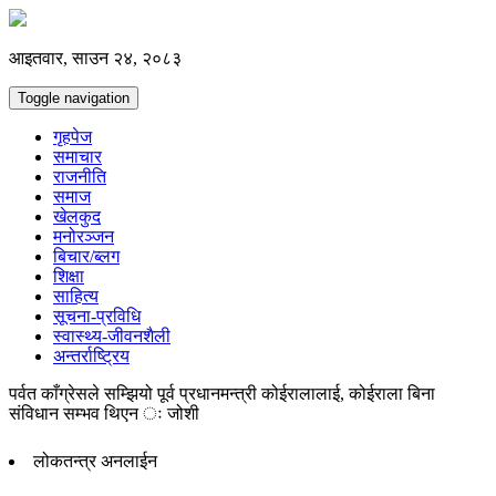
आइतवार, साउन २४, २०८३
Toggle navigation
गृहपेज
समाचार
राजनीति
समाज
खेलकुद
मनोरञ्जन
बिचार/ब्लग
शिक्षा
साहित्य
सूचना-प्रविधि
स्वास्थ्य-जीवनशैली
अन्तर्राष्ट्रिय
पर्वत काँग्रेसले सम्झियो पूर्व प्रधानमन्त्री कोईरालालाई, कोईराला बिना
संविधान सम्भव थिएन ः जोशी
लोकतन्त्र अनलाईन