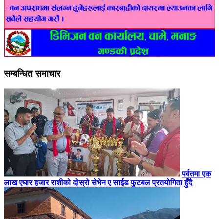
सम्बन्धित समाचार
पर्वतमा एक
लाख एघार हजार राशीको दोस्रो सेभेन ए साईड फुटबल प्रतयोगिता हुँदै