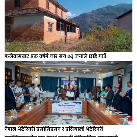
फलेवासबाट एक वर्षमै चार सय ७३ जनाले छाडे गाउँ
नेपाल भेटेरिनरी एसोसिएसन र एसियाली भेटेरिनरी