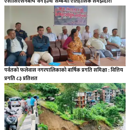
एसोसिएसनबीच ‘वन हेल्थ’ सम्बन्धी ऐतिहासिक समझदारी
पर्वतको फलेवास नगरपालिकाको बार्षिक प्रगति समिक्षा : वित्तिय
प्रगति ८३ प्रतिशत