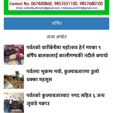
चर्चित
ताजा अपडेट
पर्वतको वारीबेनीमा महोत्सव हेर्न गएका ९
बर्षिय बालकलाई कालीगण्डकी नदीले बगायो
पर्वतमा भुकम्प गयो, कुश्माबजारमा ठुलो
धक्का महसुस
पर्वतको कुश्माबजारवाट नगद सहित ६ जना
जुवाडे पक्राउ