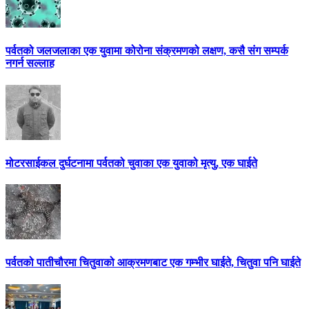
पर्वतको जलजलाका एक युवामा कोरोना संक्रमणको लक्षण, कसै संग सम्पर्क
नगर्न सल्लाह
मोटरसाईकल दुर्घटनामा पर्वतको चुवाका एक युवाको मृत्यु, एक घाईते
पर्वतको पातीचौरमा चितुवाको आक्रमणबाट एक गम्भीर घाईते, चितुवा पनि घाईते