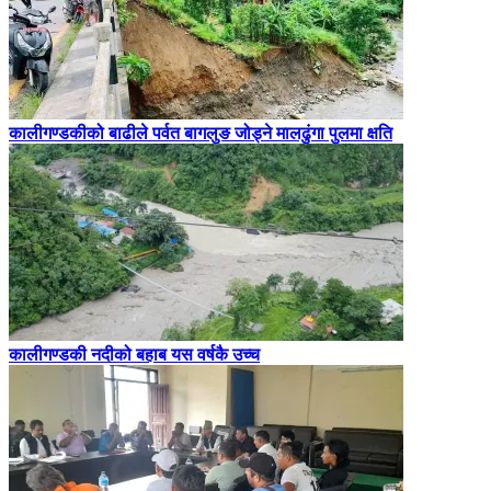
कालीगण्डकीको बाढीले पर्वत बागलुङ जोड्ने मालढुंगा पुलमा क्षति
कालीगण्डकी नदीको बहाब यस वर्षकै उच्च