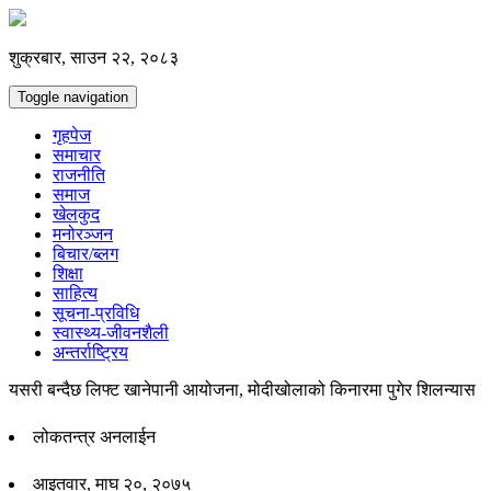
शुक्रबार, साउन २२, २०८३
Toggle navigation
गृहपेज
समाचार
राजनीति
समाज
खेलकुद
मनोरञ्जन
बिचार/ब्लग
शिक्षा
साहित्य
सूचना-प्रविधि
स्वास्थ्य-जीवनशैली
अन्तर्राष्ट्रिय
यसरी बन्दैछ लिफ्ट खानेपानी आयोजना, मोदीखोलाको किनारमा पुगेर शिलन्यास
लोकतन्त्र अनलाईन
आइतवार, माघ २०, २०७५