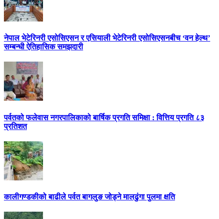
नेपाल भेटेरिनरी एसोसिएसन र एसियाली भेटेरिनरी एसोसिएसनबीच ‘वन हेल्थ’
सम्बन्धी ऐतिहासिक समझदारी
पर्वतको फलेवास नगरपालिकाको बार्षिक प्रगति समिक्षा : वित्तिय प्रगति ८३
प्रतिशत
कालीगण्डकीको बाढीले पर्वत बागलुङ जोड्ने मालढुंगा पुलमा क्षति