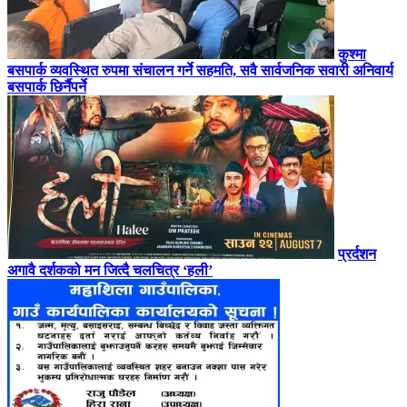
कुश्मा
बसपार्क व्यवस्थित रुपमा संचालन गर्ने सहमति, सवै सार्वजनिक सवारी अनिवार्य
बसपार्क छिर्नैपर्ने
प्रर्दशन
अगावै दर्शकको मन जित्दै चलचित्र ‘हली’