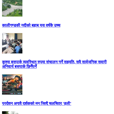
कालीगण्डकी नदीको बहाब यस वर्षकै उच्च
कुश्मा बसपार्क व्यवस्थित रुपमा संचालन गर्ने सहमति, सवै सार्वजनिक सवारी
अनिवार्य बसपार्क छिर्नैपर्ने
प्रर्दशन अगावै दर्शकको मन जित्दै चलचित्र ‘हली’