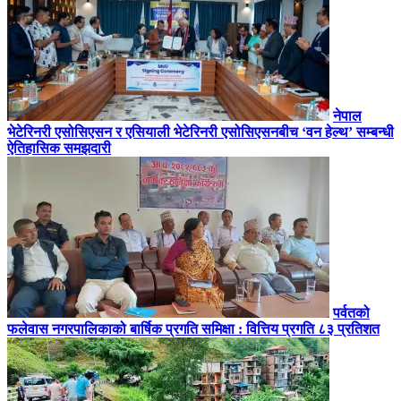
नेपाल
भेटेरिनरी एसोसिएसन र एसियाली भेटेरिनरी एसोसिएसनबीच ‘वन हेल्थ’ सम्बन्धी
ऐतिहासिक समझदारी
पर्वतको
फलेवास नगरपालिकाको बार्षिक प्रगति समिक्षा : वित्तिय प्रगति ८३ प्रतिशत