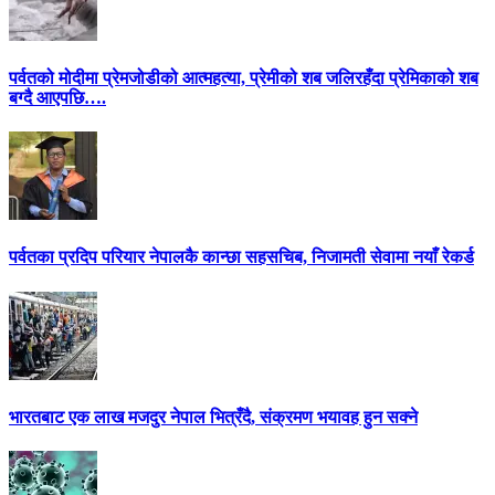
पर्वतको मोदीमा प्रेमजोडीको आत्महत्या, प्रेमीको शब जलिरहँदा प्रेमिकाको शब
बग्दै आएपछि….
पर्वतका प्रदिप परियार नेपालकै कान्छा सहसचिब, निजामती सेवामा नयाँ रेकर्ड
भारतबाट एक लाख मजदुर नेपाल भित्रँदै, संक्रमण भयावह हुन सक्ने