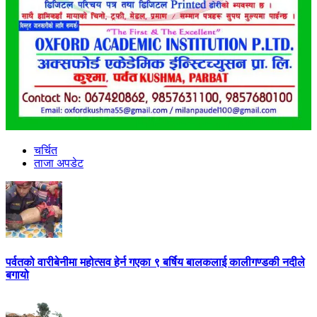
चर्चित
ताजा अपडेट
पर्वतको वारीबेनीमा महोत्सव हेर्न गएका ९ बर्षिय बालकलाई कालीगण्डकी नदीले
बगायो