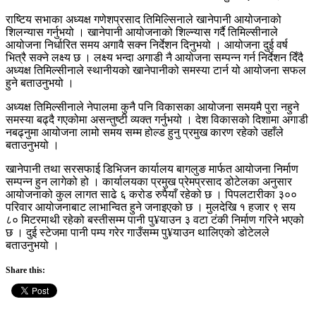
राष्टिय सभाका अध्यक्ष गणेशप्रसाद तिमिल्सिनाले खानेपानी आयोजनाको
शिलन्यास गर्नुभयो । खानेपानी आयोजनाको शिल्न्यास गर्दै तिमिल्सीनाले
आयोजना निर्धारित समय अगावै सक्न निर्देशन दिनुभयो । आयोजना दुई वर्ष
भित्रै सक्ने लक्ष्य छ । लक्ष्य भन्दा अगाडी नै आयोजना सम्पन्न गर्न निर्देशन दिँदै
अध्यक्ष तिमिल्सीनाले स्थानीयको खानेपानीको समस्या टार्न यो आयोजना सफल
हुने बताउनुभयो ।
अध्यक्ष तिमिल्सीनाले नेपालमा कुनै पनि विकासका आयोजना समयमै पुरा नहुने
समस्या बढ्दै गएकोमा असन्तुष्टी व्यक्त गर्नुभयो । देश विकासको दिशामा अगाडी
नबढ्नुमा आयोजना लामो समय सम्म होल्ड हुनु प्रमुख कारण रहेको उहाँले
बताउनुभयो ।
खानेपानी तथा सरसफाई डिभिजन कार्यालय बागलुङ मार्फत आयोजना निर्माण
सम्पन्न हुन लागेको हो । कार्यालयका प्रमुख प्रेमप्रसाद डोटेलका अनुसार
आयोजनाको कुल लागत साढे ६ करोड रुपैयाँ रहेको छ । पिपलटारीका ३००
परिवार आयोजनाबाट लाभान्वित हुने जनाइएको छ । मुलदेखि १ हजार ९ सय
८० मिटरमाथी रहेको बस्तीसम्म पानी पु¥याउन ३ वटा टंकी निर्माण गरिने भएको
छ । दुई स्टेजमा पानी पम्प गरेर गाउँसम्म पु¥याउन थालिएको डोटेलले
बताउनुभयो ।
Share this: