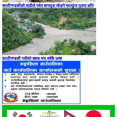
कालीगण्डकीको बाढीले पर्वत बागलुङ जोड्ने मालढुंगा पुलमा क्षति
कालीगण्डकी नदीको बहाब यस वर्षकै उच्च