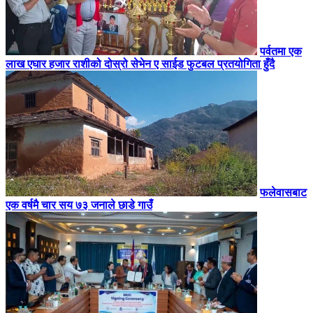
पर्वतमा एक
लाख एघार हजार राशीको दोस्रो सेभेन ए साईड फुटबल प्रतयोगिता हुँदै
फलेवासबाट
एक वर्षमै चार सय ७३ जनाले छाडे गाउँ