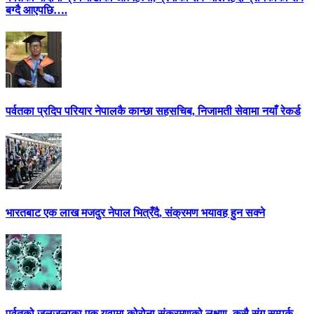
बग्दै आएपछि….
पर्वतका प्रदिप परियार नेपालकै कान्छा सहसचिब, निजामती सेवामा नयाँ रेकर्ड
भारतबाट एक लाख मजदुर नेपाल भित्रँदै, संक्रमण भयावह हुन सक्ने
पर्वतको जलजलाका एक युवामा कोरोना संक्रमणको लक्षण, कसै संग सम्पर्क