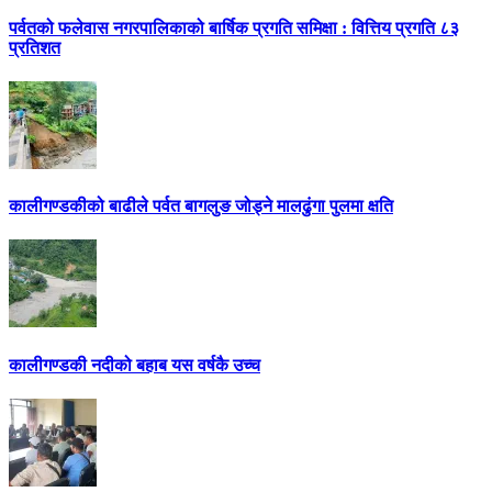
पर्वतको फलेवास नगरपालिकाको बार्षिक प्रगति समिक्षा : वित्तिय प्रगति ८३
प्रतिशत
कालीगण्डकीको बाढीले पर्वत बागलुङ जोड्ने मालढुंगा पुलमा क्षति
कालीगण्डकी नदीको बहाब यस वर्षकै उच्च