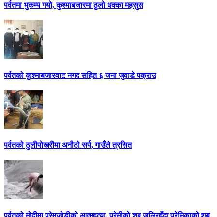
पर्वतमा भुकम्प गयो, कुश्माबजारमा ठुलो धक्का महसुस
पर्वतको कुश्माबजारवाट नगद सहित ६ जना जुवाडे पक्राउ
पर्वतको ठुलीपोखरीमा अनौठो सर्प, गाउँले त्रसित
पर्वतको मोदीमा प्रेमजोडीको आत्महत्या, प्रेमीको शब जलिरहँदा प्रेमिकाको शब