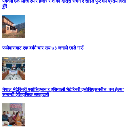
पर्वतमा एक लाख एघार हजार राशीको दोस्रो सेभेन ए साईड फुटबल प्रतयोगिता
हुँदै
फलेवासबाट एक वर्षमै चार सय ७३ जनाले छाडे गाउँ
नेपाल भेटेरिनरी एसोसिएसन र एसियाली भेटेरिनरी एसोसिएसनबीच ‘वन हेल्थ’
सम्बन्धी ऐतिहासिक समझदारी