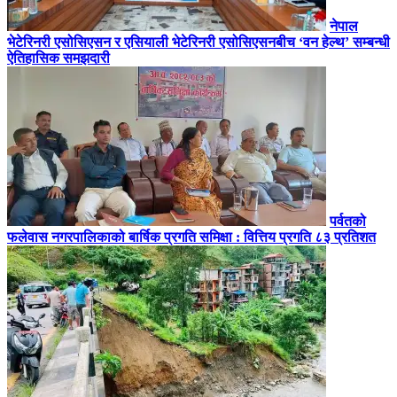
नेपाल
भेटेरिनरी एसोसिएसन र एसियाली भेटेरिनरी एसोसिएसनबीच ‘वन हेल्थ’ सम्बन्धी
ऐतिहासिक समझदारी
पर्वतको
फलेवास नगरपालिकाको बार्षिक प्रगति समिक्षा : वित्तिय प्रगति ८३ प्रतिशत