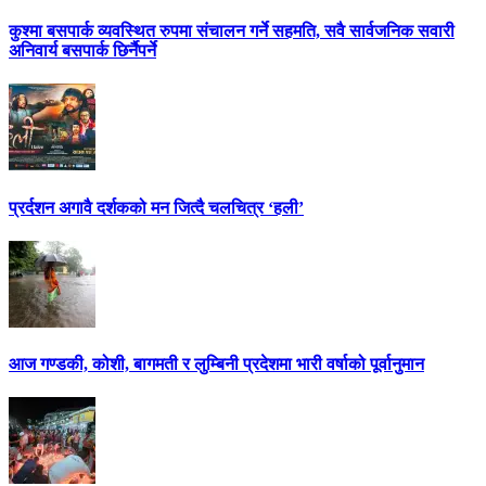
कुश्मा बसपार्क व्यवस्थित रुपमा संचालन गर्ने सहमति, सवै सार्वजनिक सवारी
अनिवार्य बसपार्क छिर्नैपर्ने
प्रर्दशन अगावै दर्शकको मन जित्दै चलचित्र ‘हली’
आज गण्डकी, कोशी, बागमती र लुम्बिनी प्रदेशमा भारी वर्षाको पूर्वानुमान