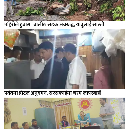
पहिरोले हुवास–वालीङ सडक अवरुद्ध, यात्रुलाई सास्ती
पर्वतमा होटल अनुगमन, सरसफाईमा चरम लापरबाही