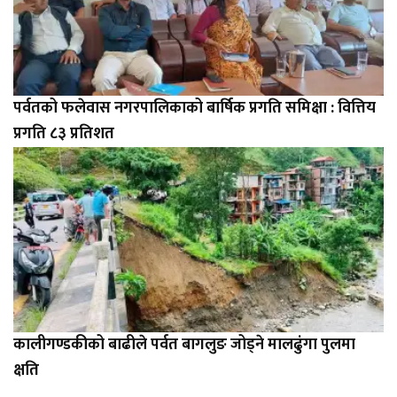
पर्वतको फलेवास नगरपालिकाको बार्षिक प्रगति समिक्षा : वित्तिय
प्रगति ८३ प्रतिशत
कालीगण्डकीको बाढीले पर्वत बागलुङ जोड्ने मालढुंगा पुलमा
क्षति