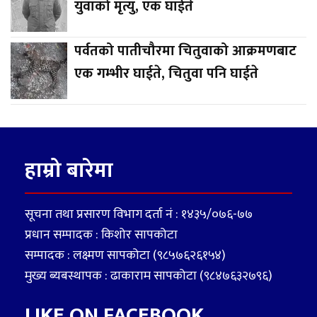
युवाको मृत्यु, एक घाईते
पर्वतको पातीचौरमा चितुवाको आक्रमणबाट
एक गम्भीर घाईते, चितुवा पनि घाईते
हाम्रो बारेमा
सूचना तथा प्रसारण विभाग दर्ता नं : १४३५/०७६-७७
प्रधान सम्पादक : किशोर सापकोटा
सम्पादक : लक्ष्मण सापकोटा (९८५७६२६१५४)
मुख्य ब्यबस्थापक : ढाकाराम सापकोटा (९८४७६३२७९६)
LIKE ON FACEBOOK