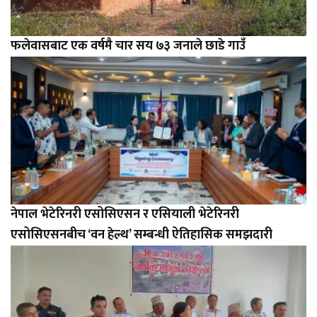
फलेवासबाट एक वर्षमै चार सय ७३ जनाले छाडे गाउँ
नेपाल भेटेरिनरी एसोसिएसन र एसियाली भेटेरिनरी
एसोसिएसनबीच ‘वन हेल्थ’ सम्बन्धी ऐतिहासिक समझदारी