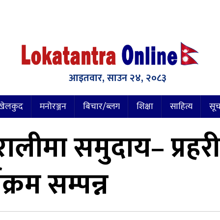
आइतवार, साउन २४, २०८३
खेलकुद
मनोरञ्जन
बिचार/ब्लग
शिक्षा
साहित्य
सूच
उरालीमा समुदाय– प्रहर
क्रम सम्पन्न