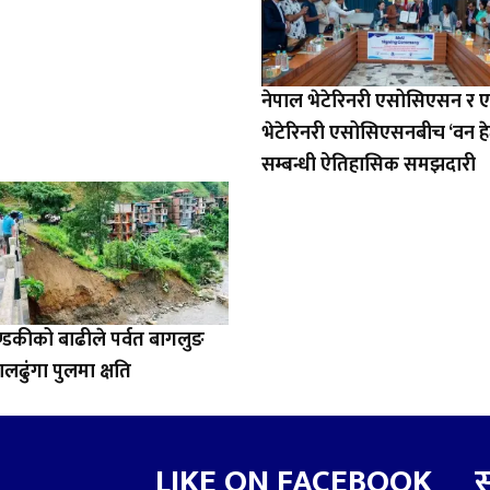
नेपाल भेटेरिनरी एसोसिएसन र 
भेटेरिनरी एसोसिएसनबीच ‘वन हे
सम्बन्धी ऐतिहासिक समझदारी
डकीको बाढीले पर्वत बागलुङ
ालढुंगा पुलमा क्षति
LIKE ON FACEBOOK
स