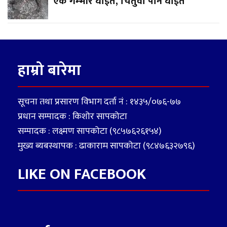
एक गम्भीर घाईते, चितुवा पनि घाईते
हाम्रो बारेमा
सूचना तथा प्रसारण विभाग दर्ता नं : १४३५/०७६-७७
प्रधान सम्पादक : किशोर सापकोटा
सम्पादक : लक्ष्मण सापकोटा (९८५७६२६१५४)
मुख्य ब्यबस्थापक : ढाकाराम सापकोटा (९८४७६३२७९६)
LIKE ON FACEBOOK