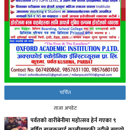
चर्चित
ताजा अपडेट
पर्वतको वारीबेनीमा महोत्सव हेर्न गएका ९
बर्षिय बालकलाई कालीगण्डकी नदीले बगायो