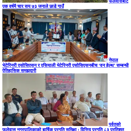
फलेवासबाट
एक वर्षमै चार सय ७३ जनाले छाडे गाउँ
नेपाल
भेटेरिनरी एसोसिएसन र एसियाली भेटेरिनरी एसोसिएसनबीच ‘वन हेल्थ’ सम्बन्धी
ऐतिहासिक समझदारी
पर्वतको
फलेवास नगरपालिकाको बार्षिक प्रगति समिक्षा : वित्तिय प्रगति ८३ प्रतिशत