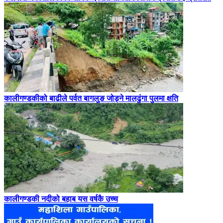
कालीगण्डकीको बाढीले पर्वत बागलुङ जोड्ने मालढुंगा पुलमा क्षति
कालीगण्डकी नदीको बहाब यस वर्षकै उच्च