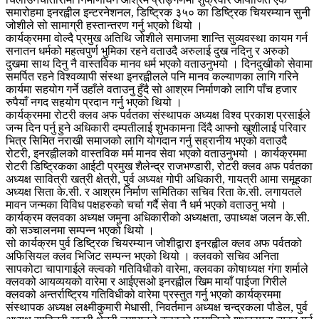
समारोहमा इनरह्वील इन्टरनेशनल, डिष्ट्रिक ३५० का डिष्ट्रिक चियरम्यान सुनी
जोशीले सो सामाग्री हस्तान्तरण गर्नु भएको थियो ।
कार्यक्रममा वोल्दै प्रमुख अतिथि जोशीले समाजमा शान्ति सुव्यवस्था कायम गर्न
सनातन धर्मको महत्वपुर्ण भुमिका रहने वताउदै अरुलाई दुख नदिनु र अरुको
दुखमा साथ दिनु नै वास्तविक मानव धर्म भएको वताउनुभयो । दिनदुखीको सेवामा
समर्पित रहने विश्वव्यापी संस्था इनरह्वीलले पनि मानव कल्याणका लागि गरिने
कार्यमा सहयोग गर्ने उहाँले वताउनु हुँदै सो आश्रम निर्माणको लागि पाँच हजार
रुपैयाँ नगद सहयोग प्रदान गर्नु भएको थियो ।
कार्यक्रममा रोटरी क्लव अफ पर्वतका संस्थापक अध्यक्ष विश्व प्रकाश प्रसाईले
जन्म दिन पर्नु हुने अधिकारी दम्पतीलाई शुभकामना दिंदै आफ्नो खुशीलाई परिवार
भित्र सिमित नराखी समाजको लागि योगदान गर्नु सह्रानीय भएको वताउदै
रोटरी, इनरह्वीलको वास्तविक मर्म मानव सेवा भएको वताउनुभयो । कार्यक्रममा
रोटरी डिष्ट्रिकका आईटी प्रमुख शैलेन्द्र राजभण्डारी, रोटरी क्लव अफ पर्वतका
अध्यक्ष सावित्री खत्री क्षेत्री, पुर्व अध्यक्ष गोपी अधिकारी, गायत्री आमा समूहका
अध्यक्ष सिता के.सी. र आश्रम निर्माण समितिका सचिव रिता के.सी. लगायतले
मावन जन्मका विविध पक्षहरुको चर्चा गर्दै सेवा नै धर्म भएको वताउनु भयो ।
कार्यक्रम क्लवका अध्यक्ष जमुना अधिकारीको अध्यक्षता, उपाध्यक्ष जलन के.सी.
को सञ्चालनमा सम्पन्न भएको थियो ।
सो कार्यक्रम पुर्व डिष्ट्रिक चियरम्यान जोशीद्वारा इनरह्वील क्लव अफ पर्वतको
अफिसियल क्लव भिजिट सम्पन्न भएको थियो । क्लवको सचिव अनिता
सापकोटा चापागाईले क्ल्वको गतिविधीको वारेमा, क्लवका कोषाध्यक्ष गंगा शर्माले
क्लवको आयव्ययको वारेमा र आईएसओ इनरह्वील खिम मायाँ पाईजा गिरीले
क्लवको अन्तर्राष्ट्रिय गतिविधीको वारेमा प्रस्तुत गर्नु भएको कार्यक्रममा
संस्थापक अध्यक्ष लक्ष्मीकुमारी मेधासी, निवर्तमान अध्यक्ष चन्द्रकला पौडेल, पुर्व