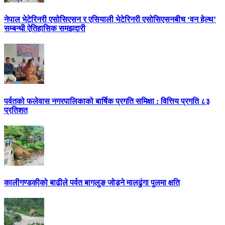
नेपाल भेटेरिनरी एसोसिएसन र एसियाली भेटेरिनरी एसोसिएसनबीच ‘वन हेल्थ’
सम्बन्धी ऐतिहासिक समझदारी
पर्वतको फलेवास नगरपालिकाको बार्षिक प्रगति समिक्षा : वित्तिय प्रगति ८३
प्रतिशत
कालीगण्डकीको बाढीले पर्वत बागलुङ जोड्ने मालढुंगा पुलमा क्षति