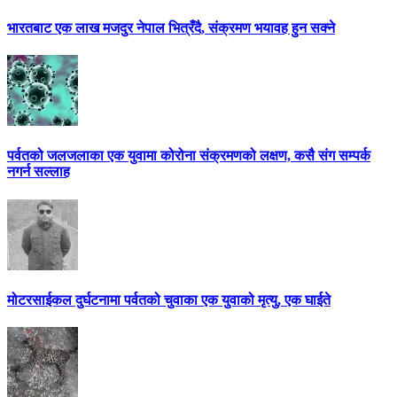
भारतबाट एक लाख मजदुर नेपाल भित्रँदै, संक्रमण भयावह हुन सक्ने
पर्वतको जलजलाका एक युवामा कोरोना संक्रमणको लक्षण, कसै संग सम्पर्क
नगर्न सल्लाह
मोटरसाईकल दुर्घटनामा पर्वतको चुवाका एक युवाको मृत्यु, एक घाईते