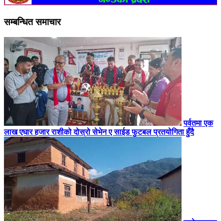
सम्बन्धित समाचार
पर्वतमा एक
लाख एघार हजार राशीको दोस्रो सेभेन ए साईड फुटबल प्रतयोगिता हुँदै