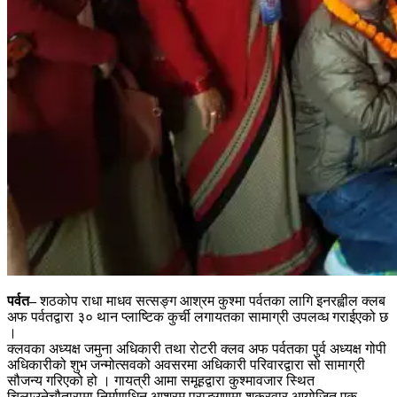
पर्वत–
शठकोप राधा माधव सत्सङ्ग आश्रम कुश्मा पर्वतका लागि इनरह्वील क्लब
अफ पर्वतद्वारा ३० थान प्लाष्टिक कुर्ची लगायतका सामाग्री उपलव्ध गराईएको छ
।
क्लवका अध्यक्ष जमुना अधिकारी तथा रोटरी क्लव अफ पर्वतका पुर्व अध्यक्ष गोपी
अधिकारीको शुभ जन्मोत्सवको अवसरमा अधिकारी परिवारद्वारा सो सामाग्री
सौजन्य गरिएको हो । गायत्री आमा समूहद्वारा कुश्मावजार स्थित
चिलाउनेचौतारामा निर्माणधिन आश्रम प्राङ्गणमा शुक्रवार आयोजित एक