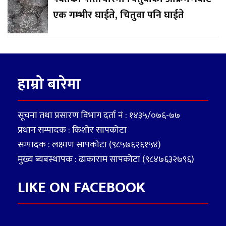
एक गम्भीर घाईते, चितुवा पनि घाईते
हाम्रो बारेमा
सूचना तथा प्रसारण विभाग दर्ता नं : १४३५/०७६-७७
प्रधान सम्पादक : किशोर सापकोटा
सम्पादक : लक्ष्मण सापकोटा (९८५७६२६१५४)
मुख्य ब्यबस्थापक : ढाकाराम सापकोटा (९८४७६३२७९६)
LIKE ON FACEBOOK