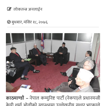
लोकतन्त्र अनलाईन
बुधबार, मंसिर १८, २०७६
काठमाण्डाै –
नेपाल कम्युनिष्ट पार्टी (नेकपा)ले प्रधानमन्त्री
केपी शर्मा ओलीको स्वास्थ्यमा उल्लेखनीय सुधार भएकाले