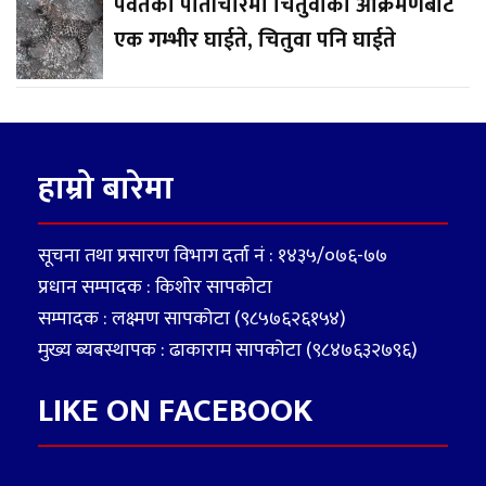
पर्वतको पातीचौरमा चितुवाको आक्रमणबाट
एक गम्भीर घाईते, चितुवा पनि घाईते
हाम्रो बारेमा
सूचना तथा प्रसारण विभाग दर्ता नं : १४३५/०७६-७७
प्रधान सम्पादक : किशोर सापकोटा
सम्पादक : लक्ष्मण सापकोटा (९८५७६२६१५४)
मुख्य ब्यबस्थापक : ढाकाराम सापकोटा (९८४७६३२७९६)
LIKE ON FACEBOOK