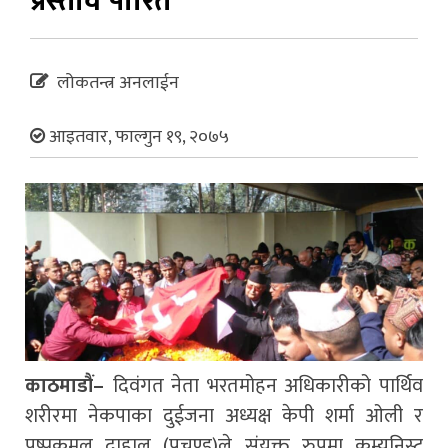
प्रस्ताव पारित
लोकतन्त्र अनलाईन
आइतवार, फाल्गुन १९, २०७५
काठमाडौं–
दिवंगत नेता भरतमोहन अधिकारीको पार्थिव
शरीरमा नेकपाका दुईजना अध्यक्ष केपी शर्मा ओली र
पुष्पकमल दाहाल (प्रचण्ड)ले संयुक्त रुपमा कम्युनिस्ट