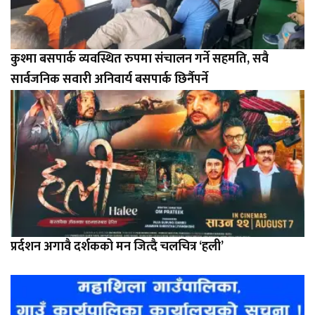
कुश्मा बसपार्क व्यवस्थित रुपमा संचालन गर्ने सहमति, सवै
सार्वजनिक सवारी अनिवार्य बसपार्क छिर्नैपर्ने
प्रर्दशन अगावै दर्शकको मन जित्दै चलचित्र ‘हली’