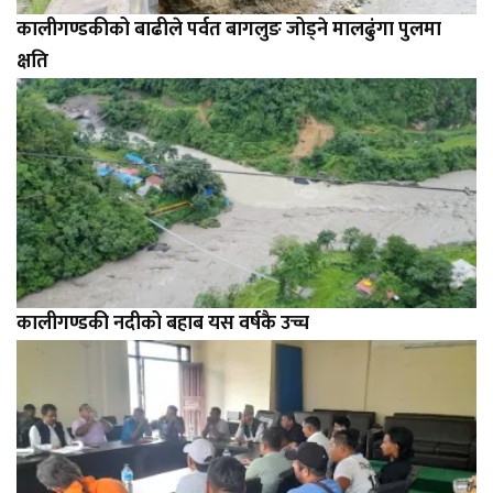
कालीगण्डकीको बाढीले पर्वत बागलुङ जोड्ने मालढुंगा पुलमा
क्षति
कालीगण्डकी नदीको बहाब यस वर्षकै उच्च