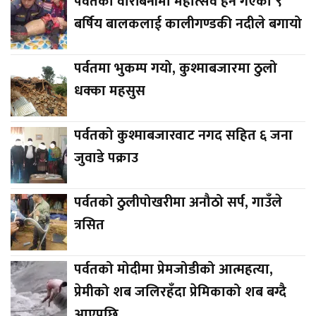
पर्वतको वारीबेनीमा महोत्सव हेर्न गएका ९
बर्षिय बालकलाई कालीगण्डकी नदीले बगायो
पर्वतमा भुकम्प गयो, कुश्माबजारमा ठुलो
धक्का महसुस
पर्वतको कुश्माबजारवाट नगद सहित ६ जना
जुवाडे पक्राउ
पर्वतको ठुलीपोखरीमा अनौठो सर्प, गाउँले
त्रसित
पर्वतको मोदीमा प्रेमजोडीको आत्महत्या,
प्रेमीको शब जलिरहँदा प्रेमिकाको शब बग्दै
आएपछि….