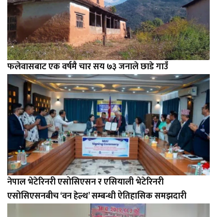
फलेवासबाट एक वर्षमै चार सय ७३ जनाले छाडे गाउँ
नेपाल भेटेरिनरी एसोसिएसन र एसियाली भेटेरिनरी
एसोसिएसनबीच ‘वन हेल्थ’ सम्बन्धी ऐतिहासिक समझदारी