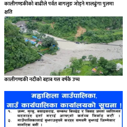
कालीगण्डकीको बाढीले पर्वत बागलुङ जोड्ने मालढुंगा पुलमा
क्षति
कालीगण्डकी नदीको बहाब यस वर्षकै उच्च