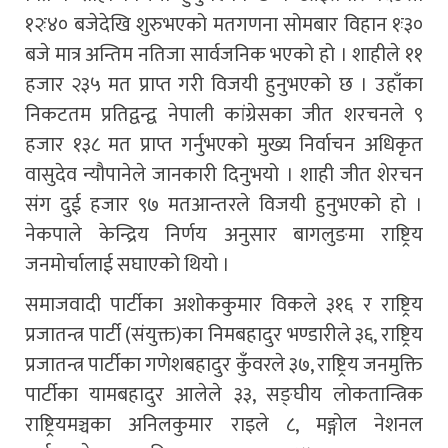
१२ः४० बजेदेखि शुरुभएको मतगणना सोमबार विहान १ः३०
बजे मात्र अन्तिम नतिजा सार्वजनिक भएको हो । शाहीले ११
हजार २३५ मत प्राप्त गरी विजयी हुनुभएको छ । उहाँका
निकटतम प्रतिद्वन्द्व नेपाली कांग्रेसका जीत शरचनले ९
हजार १३८ मत प्राप्त गर्नुभएको मुख्य निर्वाचन अधिकृत
वासुदेव न्यौपानेले जानकारी दिनुभयो । शाही जीत शेरचन
संग दुई हजार ९७ मतआन्तरले विजयी हुनुभएको हो ।
नेकपाले केन्द्रिय निर्णय अनुसार बागलुङमा राष्ट्रिय
जनमोर्चालाई सघाएको थियो ।
समाजवादी पार्टीका अशोककुमार विकले ३१६ र राष्ट्रिय
प्रजातन्त्र पार्टी (संयुक्त)का निमबहादुर भण्डारीले ३६, राष्ट्रिय
प्रजातन्त्र पार्टीका गणेशबहादुर कुँवरले ३७, राष्ट्रिय जनमुक्ति
पार्टीका यामबहादुर आलेले ३३, सङ्घीय लोकतान्त्रिक
राष्ट्रियमञ्चका अनिलकुमार राइले ८, मङ्गोल नेशनल