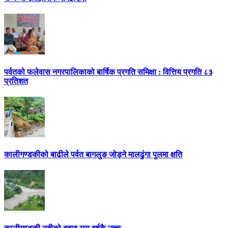
पर्वतको फलेवास नगरपालिकाको बार्षिक प्रगति समिक्षा : वित्तिय प्रगति ८३
प्रतिशत
कालीगण्डकीको बाढीले पर्वत बागलुङ जोड्ने मालढुंगा पुलमा क्षति