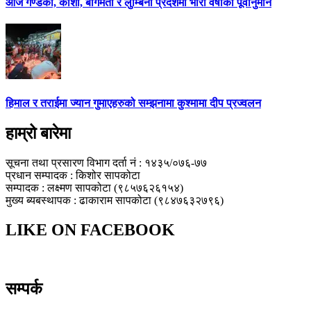
आज गण्डकी, कोशी, बागमती र लुम्बिनी प्रदेशमा भारी वर्षाको पूर्वानुमान
हिमाल र तराईमा ज्यान गुमाएहरुको सम्झनामा कुश्मामा दीप प्रज्वलन
हाम्रो बारेमा
सूचना तथा प्रसारण विभाग दर्ता नं : १४३५/०७६-७७
प्रधान सम्पादक : किशोर सापकोटा
सम्पादक : लक्ष्मण सापकोटा (९८५७६२६१५४)
मुख्य ब्यबस्थापक : ढाकाराम सापकोटा (९८४७६३२७९६)
LIKE ON FACEBOOK
सम्पर्क