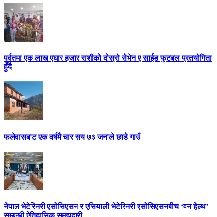
पर्वतमा एक लाख एघार हजार राशीको दोस्रो सेभेन ए साईड फुटबल प्रतयोगिता
हुँदै
फलेवासबाट एक वर्षमै चार सय ७३ जनाले छाडे गाउँ
नेपाल भेटेरिनरी एसोसिएसन र एसियाली भेटेरिनरी एसोसिएसनबीच ‘वन हेल्थ’
सम्बन्धी ऐतिहासिक समझदारी