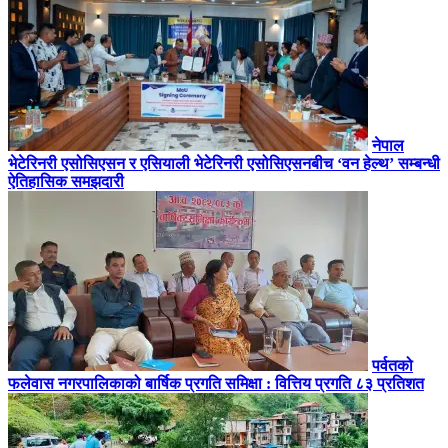
नेपाल
भेटेरिनरी एसोसिएसन र एसियाली भेटेरिनरी एसोसिएसनबीच ‘वन हेल्थ’ सम्बन्धी
ऐतिहासिक समझदारी
पर्वतको
फलेवास नगरपालिकाको बार्षिक प्रगति समिक्षा : वित्तिय प्रगति ८३ प्रतिशत