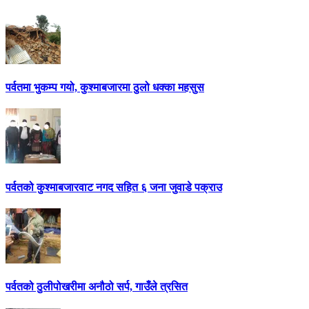
पर्वतमा भुकम्प गयो, कुश्माबजारमा ठुलो धक्का महसुस
पर्वतको कुश्माबजारवाट नगद सहित ६ जना जुवाडे पक्राउ
पर्वतको ठुलीपोखरीमा अनौठो सर्प, गाउँले त्रसित