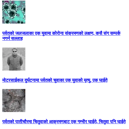
पर्वतको जलजलाका एक युवामा कोरोना संक्रमणको लक्षण, कसै संग सम्पर्क
नगर्न सल्लाह
मोटरसाईकल दुर्घटनामा पर्वतको चुवाका एक युवाको मृत्यु, एक घाईते
पर्वतको पातीचौरमा चितुवाको आक्रमणबाट एक गम्भीर घाईते, चितुवा पनि घाईते