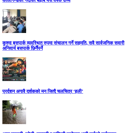
कालीगण्डकी नदीको बहाब यस वर्षकै उच्च
कुश्मा बसपार्क व्यवस्थित रुपमा संचालन गर्ने सहमति, सवै सार्वजनिक सवारी
अनिवार्य बसपार्क छिर्नैपर्ने
प्रर्दशन अगावै दर्शकको मन जित्दै चलचित्र ‘हली’