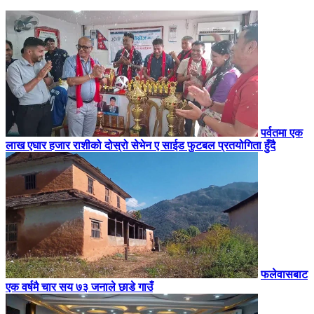
पर्वतमा एक
लाख एघार हजार राशीको दोस्रो सेभेन ए साईड फुटबल प्रतयोगिता हुँदै
फलेवासबाट
एक वर्षमै चार सय ७३ जनाले छाडे गाउँ