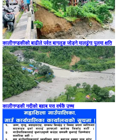
कालीगण्डकीको बाढीले पर्वत बागलुङ जोड्ने मालढुंगा पुलमा क्षति
कालीगण्डकी नदीको बहाब यस वर्षकै उच्च