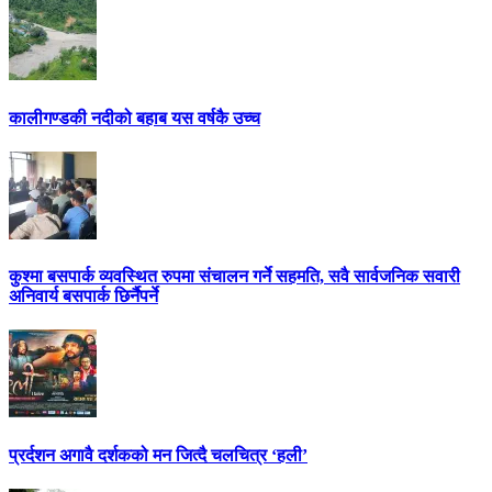
कालीगण्डकी नदीको बहाब यस वर्षकै उच्च
कुश्मा बसपार्क व्यवस्थित रुपमा संचालन गर्ने सहमति, सवै सार्वजनिक सवारी
अनिवार्य बसपार्क छिर्नैपर्ने
प्रर्दशन अगावै दर्शकको मन जित्दै चलचित्र ‘हली’