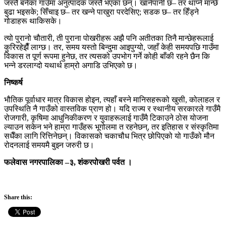
जस्तै बनेका गाउँमा अनुत्पादक जस्तै भएका छन्। खानेपानी छ– तर थाप्ने मान्छे
बुढा भइसके; सिँचाइ छ– तर खन्ने पाखुरा परदेसिए; सडक छ– तर हिँड्ने
गोडाहरू थाकिसके।
​त्यो पुरानो चौतारी, ती पुराना पोखरीहरू अझै पनि अतीतका तिनै मान्छेहरूलाई
कुरिरहेझैँ लाग्छ। तर, समय यस्तो बिन्दुमा आइपुग्यो, जहाँ केही समयपछि गाउँमा
विकास त पूर्ण रूपमा हुनेछ, तर त्यसको उपभोग गर्ने कोही बाँकी रहने छैन कि
भन्ने डरलाग्दो यथार्थ हाम्रो अगाडि उभिएको छ।
​निष्कर्ष
भौतिक पूर्वाधार मात्र विकास होइन, त्यहाँ बस्ने मानिसहरूको खुसी, कोलाहल र
उपस्थिति नै गाउँको वास्तविक प्राण हो। यदि राज्य र स्थानीय सरकारले गाउँमै
रोजगारी, कृषिमा आधुनिकीकरण र युवाहरूलाई गाउँमै टिकाउने ठोस योजना
ल्याउन सकेन भने हाम्रा गाउँहरू भूगोलमा त रहनेछन्, तर इतिहास र संस्कृतिमा
सधैँका लागि रित्तिनेछन्। विकासको चकाचौध भित्र छोपिएको यो गाउँको मौन
रोदनलाई समयमै बुझ्न जरुरी छ।
फलेवास नगरपालिका –३, शंकरपोखरी पर्वत ।
Share this: