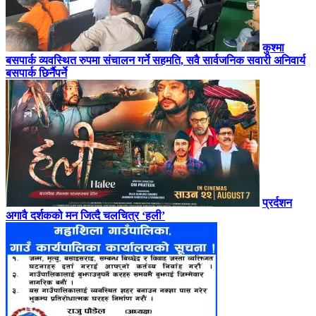
कुश्मा
बसपार्क व्यवस्थित रुपमा संचालन गर्ने सहमति, सवै सार्वजनिक सवारी अनिवार्य
बसपार्क छिर्नैपर्ने
प्रर्दशन
अगावै दर्शकको मन जित्दै चलचित्र ‘हली’