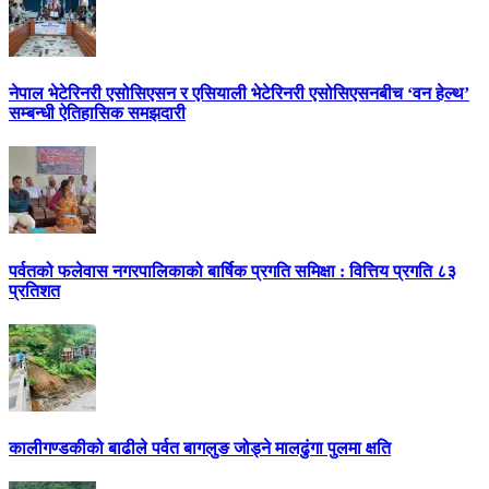
नेपाल भेटेरिनरी एसोसिएसन र एसियाली भेटेरिनरी एसोसिएसनबीच ‘वन हेल्थ’
सम्बन्धी ऐतिहासिक समझदारी
पर्वतको फलेवास नगरपालिकाको बार्षिक प्रगति समिक्षा : वित्तिय प्रगति ८३
प्रतिशत
कालीगण्डकीको बाढीले पर्वत बागलुङ जोड्ने मालढुंगा पुलमा क्षति