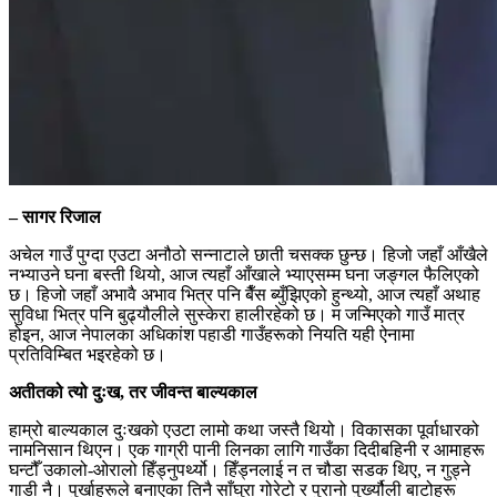
​– सागर रिजाल
​अचेल गाउँ पुग्दा एउटा अनौठो सन्नाटाले छाती चसक्क छुन्छ। हिजो जहाँ आँखैले
नभ्याउने घना बस्ती थियो, आज त्यहाँ आँखाले भ्याएसम्म घना जङ्गल फैलिएको
छ। हिजो जहाँ अभावै अभाव भित्र पनि बैँस ब्युँझिएको हुन्थ्यो, आज त्यहाँ अथाह
सुविधा भित्र पनि बुढ्यौलीले सुस्केरा हालीरहेको छ। म जन्मिएको गाउँ मात्र
होइन, आज नेपालका अधिकांश पहाडी गाउँहरूको नियति यही ऐनामा
प्रतिविम्बित भइरहेको छ।
​अतीतको त्यो दुःख, तर जीवन्त बाल्यकाल
हाम्रो बाल्यकाल दुःखको एउटा लामो कथा जस्तै थियो। विकासका पूर्वाधारको
नामनिसान थिएन। एक गाग्री पानी लिनका लागि गाउँका दिदीबहिनी र आमाहरू
घन्टौँ उकालो-ओरालो हिँड्नुपर्थ्यो। हिँड्नलाई न त चौडा सडक थिए, न गुड्ने
गाडी नै। पुर्खाहरूले बनाएका तिनै साँघुरा गोरेटो र पुरानो पुर्ख्यौली बाटोहरू