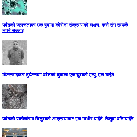
पर्वतको जलजलाका एक युवामा कोरोना संक्रमणको लक्षण, कसै संग सम्पर्क
नगर्न सल्लाह
मोटरसाईकल दुर्घटनामा पर्वतको चुवाका एक युवाको मृत्यु, एक घाईते
पर्वतको पातीचौरमा चितुवाको आक्रमणबाट एक गम्भीर घाईते, चितुवा पनि घाईते