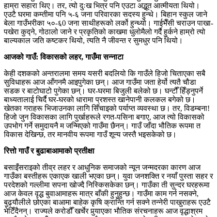
हाम्रा सहारा थिए। तर, त्यो दुःख भित्र पनि एउटा अद्भूत आत्मीयता थियो।
एउटै घरमा कम्तीमा पनि ५-६ जना परिवारका सदस्य हुन्थे। बिहान स्कुल जाने
बेला गाउँभरीका ५०-६0 जना साथीहरूको लर्को हुन्थ्यो। गाईभैँसी चराउन पाखा-
पखेरा कुद्ने, गोठालो जाने र प्रकृतिको काखमा धुलोमैलो गर्दै हुर्कने हाम्रो त्यो
बाल्यकाल जति कष्टकर थियो, त्यति नै जीवन्त र सुमधुर पनि थियो।
​आजको गाउँ: विकासको लहर, गाउँमा सन्नाटा
केही दशकको अन्तरालमा समय यसरी बदलियो कि गाउँले हिजो चिताएका सबै
सुविधाहरू आज आँगनमै आइपुगेका छन्। आज गाउँमा जता हेर्यो त्यतै चौडा
सडक र बाटोघाटो पुगेका छन्। घर-घरमा बिजुली बलेको छ। घन्टौँ हिँड्नुपर्ने
बाध्यतालाई चिर्दै घर-घरको धारामा प्रशस्त खानेपानी कलकल बगेको छ।
खेतका गराहरू भिजाउनका लागि सिँचाइको पर्याप्त व्यवस्था छ। ​तर, विडम्बना!
हिजो जुन विकासका लागि पुर्खाहरूले रगत-पसिना बगाए, आज त्यो विकासको
उपभोग गर्ने समुदायनै म जन्मिएको गाउँमा छैनन्। गाउँ जाँदा भौतिक रूपमा त
विकास देखिन्छ, तर मानवीय रूपमा गाउँ शून्य जस्तै भइसकेको छ।
रित्तो गाउँ र बुढाबाआमाको प्रतीक्षा
बसाइँसराइको तीव्र लहर र आधुनिक समाजको न्यून जन्मदरका कारण आज
गाउँका बस्तीहरू एकाएक खाली भएका छन्। युवा जनशक्ति र नयाँ पुस्ता सहर र
परदेशको गल्लीमा सपना खोज्दै निस्किसकेका छन्। गाउँका ती सुन्दर घरहरूमा
आज केवल वृद्ध बुवाआमाहरू मात्र बाँकी हुनुहुन्छ। गाउँमा काम गर्न नसक्ने,
बुढ्यौलीले छोएका बाआमा बाहेक कृषि क्रान्ति गर्न सक्ने तन्नेरी पाखुराहरू एउटै
भेटिँदैनन्। राज्यले करोडौँ खर्चेर पुर्‍याएका भौतिक संरचनाहरू आज वृद्धाश्रम