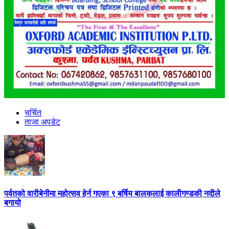
चर्चित
ताजा अपडेट
पर्वतको वारीबेनीमा महोत्सव हेर्न गएका ९ बर्षिय बालकलाई कालीगण्डकी नदीले
बगायो