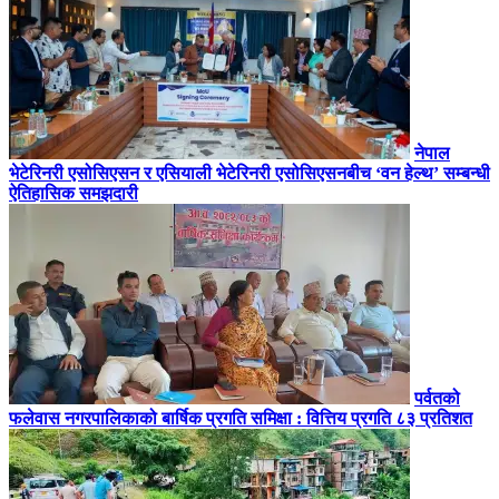
नेपाल
भेटेरिनरी एसोसिएसन र एसियाली भेटेरिनरी एसोसिएसनबीच ‘वन हेल्थ’ सम्बन्धी
ऐतिहासिक समझदारी
पर्वतको
फलेवास नगरपालिकाको बार्षिक प्रगति समिक्षा : वित्तिय प्रगति ८३ प्रतिशत