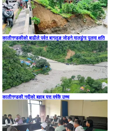
कालीगण्डकीको बाढीले पर्वत बागलुङ जोड्ने मालढुंगा पुलमा क्षति
कालीगण्डकी नदीको बहाब यस वर्षकै उच्च