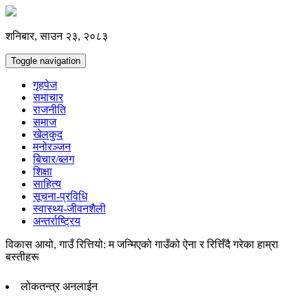
शनिबार, साउन २३, २०८३
Toggle navigation
गृहपेज
समाचार
राजनीति
समाज
खेलकुद
मनोरञ्जन
बिचार/ब्लग
शिक्षा
साहित्य
सूचना-प्रविधि
स्वास्थ्य-जीवनशैली
अन्तर्राष्ट्रिय
विकास आयो, गाउँ रित्तियो: म जन्मिएको गाउँको ऐना र रित्तिँदै गरेका हाम्रा
बस्तीहरू
लोकतन्त्र अनलाईन