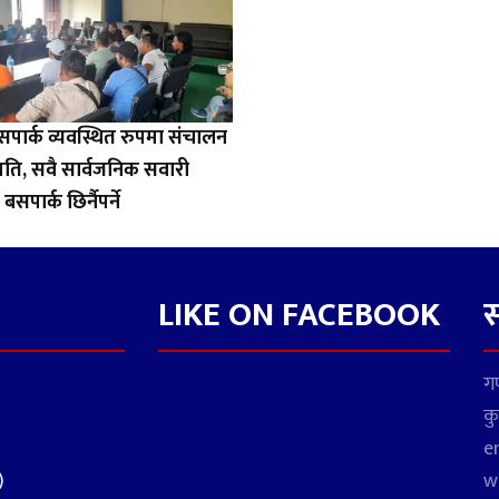
बसपार्क व्यवस्थित रुपमा संचालन
हमति, सवै सार्वजनिक सवारी
बसपार्क छिर्नैपर्ने
LIKE ON FACEBOOK
स
गण
कु
e
)
w