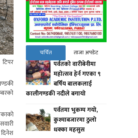
चर्चित
ताजा अपडेट
क टिपर
पर्वतको वारीबेनीमा
महोत्सव हेर्न गएका ९
गण्डकी
बर्षिय बालकलाई
म्बरको
कालीगण्डकी नदीले बगायो
पर्वतमा भुकम्प गयो,
लिकाको
कुश्माबजारमा ठुलो
 सवारी
धक्का महसुस
 दिनेश