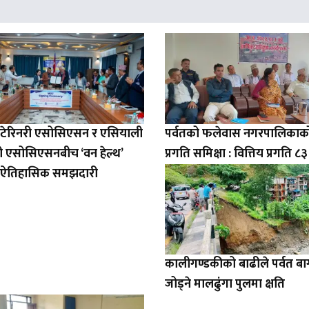
भेटेरिनरी एसोसिएसन र एसियाली
पर्वतको फलेवास नगरपालिकाको 
री एसोसिएसनबीच ‘वन हेल्थ’
प्रगति समिक्षा : वित्तिय प्रगति ८
धी ऐतिहासिक समझदारी
कालीगण्डकीको बाढीले पर्वत ब
जोड्ने मालढुंगा पुलमा क्षति