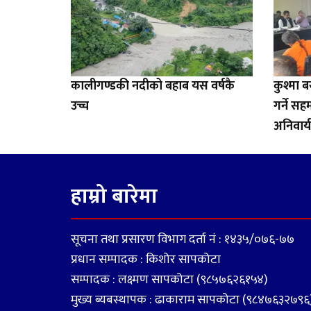
कालीगण्डकी नदीको बहाब यस वर्षकै
कुश्मा 
उच्च
गर्ने स
अनिवार्य 
हाम्रो बारेमा
सूचना तथा प्रसारण विभाग दर्ता नं : १४३५/०७६-७७
प्रधान सम्पादक : किशोर सापकोटा
सम्पादक : लक्ष्मण सापकोटा (९८५७६२६१५४)
मुख्य ब्यबस्थापक : ढाकाराम सापकोटा (९८४७६३२७९६