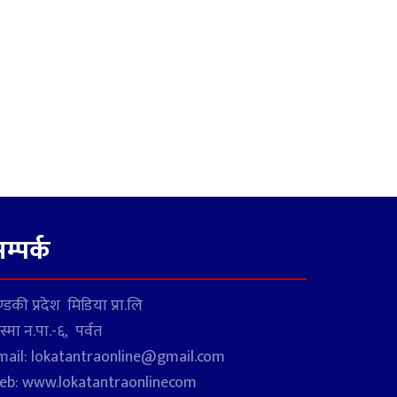
म्पर्क
्डकी प्रदेश मिडिया प्रा.लि
स्मा न.पा.-६, पर्वत
mail: lokatantraonline@gmail.com
eb: www.lokatantraonlinecom