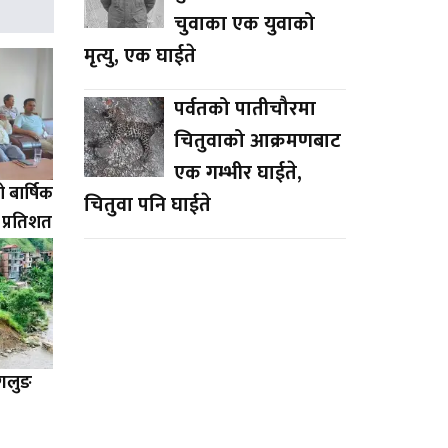
चुवाका एक युवाको
मृत्यु, एक घाईते
पर्वतको पातीचौरमा
चितुवाको आक्रमणबाट
एक गम्भीर घाईते,
बार्षिक
चितुवा पनि घाईते
३ प्रतिशत
ागलुङ