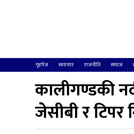
गृहपेज
समाचार
राजनीति
समाज
कालीगण्डकी नदी
जेसीबी र टिपर न