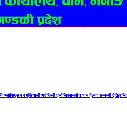
नरी एसोसिएसन र एसियाली भेटेरिनरी एसोसिएसनबीच ‘वन हेल्थ’ सम्बन्धी ऐतिहा